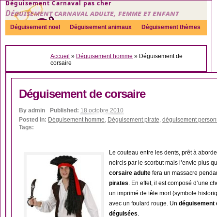
Déguisement Carnaval pas cher
Déguisement carnaval adulte, femme et enfant
Déguisement noel
Déguisement animaux
Déguisement thèmes
Sexy
Déguisement couple
Déguisements par genre
Idées
Accueil
»
Déguisement homme
»
Déguisement de
Accessoires
corsaire
Déguisement de corsaire
By
admin
Published:
18 octobre 2010
Posted in:
Déguisement homme
,
Déguisement pirate
,
déguisement perso
Tags:
Le couteau entre les dents, prêt à aborde
noircis par le scorbut mais l’envie plus 
corsaire adulte
fera un massacre pendan
pirates
. En effet, il est composé d’une 
un imprimé de tête mort (symbole histori
avec un foulard rouge. Un
déguisement d
déguisées
.