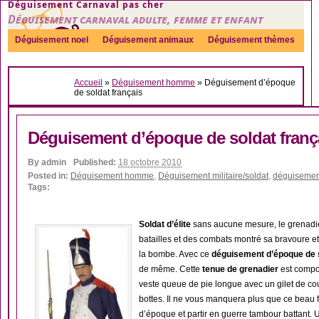
Déguisement Carnaval pas cher
Déguisement carnaval adulte, femme et enfant
Déguisement noel
Déguisement animaux
Déguisement thèmes
Sexy
Déguisement couple
Déguisements par genre
Idées
Accueil
»
Déguisement homme
»
Déguisement d’époque
Accessoires
de soldat français
Déguisement d’époque de soldat franç
By
admin
Published:
18 octobre 2010
Posted in:
Déguisement homme
,
Déguisement militaire/soldat
,
déguisement
Tags:
Soldat d’élite
sans aucune mesure, le grenadie
batailles et des combats montré sa bravoure e
la bombe. Avec ce
déguisement d’époque de s
de même. Cette
tenue de grenadier
est compo
veste queue de pie longue avec un gilet de cou
bottes. Il ne vous manquera plus que ce beau f
d’époque et partir en guerre tambour battant.