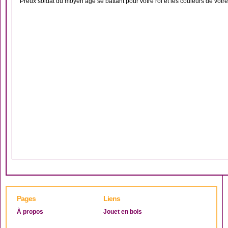
Preux soldat du moyen age se battant pour votre roi et les couleurs de votre.
Pages
Liens
À propos
Jouet en bois