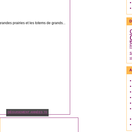
D
ndes prairies et les totems de grands...
h
s
s
A
DÉGUISEMENT ANNÉES 70