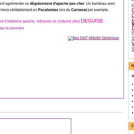
nent agrémenter ce
déguisement d’apache pas cher
. Un bandeau avec
P
rmera véritablement en
Pocahontas
lors du
Carnaval
par exemple.
DEGUISE
nt d’indienne apache, retrouvez ce costume chez
sur la bannière
N
DÉGUISEMENT FEMME
C