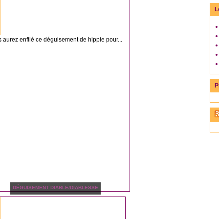
L
s aurez enfilé ce déguisement de hippie pour...
P
DÉGUISEMENT DIABLE/DIABLESSE