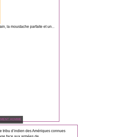
ain, la moustache parfaite et un...
EMENT HOMME
te tribu d’indien des Amériques connues
age face aux armées de...