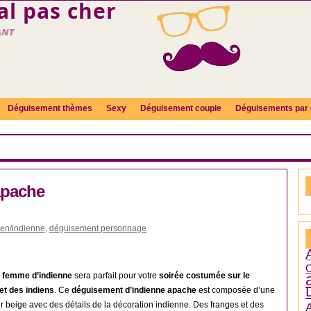
l pas cher
ant
Déguisement thèmes
Sexy
Déguisement couple
Déguisements par 
apache
en/indienne
,
déguisement personnage
C
 femme d’indienne
sera parfait pour votre
soirée costumée sur le
t des indiens
. Ce
déguisement d’indienne apache
est composée d’une
 beige avec des détails de la décoration indienne. Des franges et des