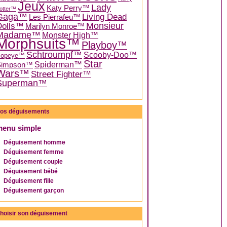
Jeux
Lady
Katy Perry™
otter™
Gaga™
Living Dead
Les Pierrafeu™
Dolls™
Monsieur
Marilyn Monroe™
Madame™
Monster High™
Morphsuits™
Playboy™
Schtroumpf™
Scooby-Doo™
Popeye™
Star
Spiderman™
Simpson™
Wars™
Street Fighter™
Superman™
os déguisements
menu simple
Déguisement homme
Déguisement femme
Déguisement couple
Déguisement bébé
Déguisement fille
Déguisement garçon
hoisir son déguisement