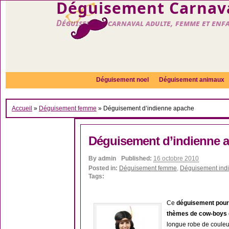
Déguisement Carnava
Déguisement carnaval adulte, femme et enf
Déguisement noel
Déguisement animaux
Accueil
»
Déguisement femme
»
Déguisement d’indienne apache
Déguisement d’indienne 
By
admin
Published:
16 octobre 2010
Posted in:
Déguisement femme
,
Déguisement indi
Tags:
Ce
déguisement pour
thèmes de cow-boys e
longue robe de couleur