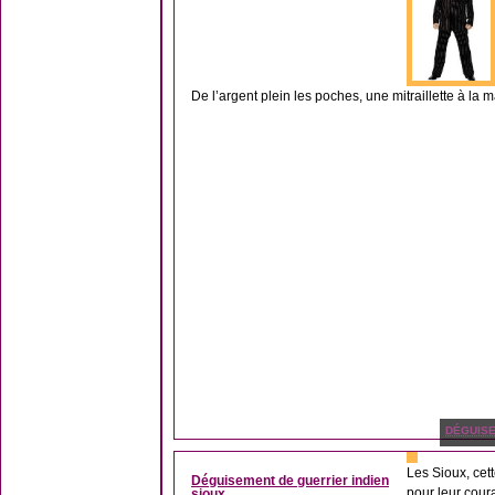
De l’argent plein les poches, une mitraillette à la m
DÉGUIS
Les Sioux, cet
Déguisement de guerrier indien
pour leur cour
sioux