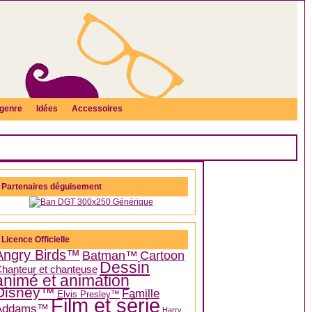
genre
Idées
Accessoires
Partenaires déguisement
Licence Officielle
Angry Birds™
Batman™
Cartoon
Dessin
hanteur et chanteuse
animé et animation
Disney™
Famille
Elvis Presley™
Film et série
Addams™
Harry