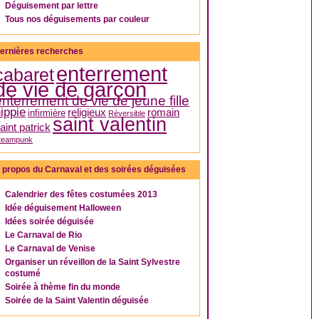
Déguisement par lettre
Tous nos déguisements par couleur
ernières recherches
enterrement
cabaret
de vie de garçon
enterrement de vie de jeune fille
ippie
religieux
romain
infirmière
Réversible
saint valentin
aint patrick
teampunk
 propos du Carnaval et des soirées déguisées
Calendrier des fêtes costumées 2013
Idée déguisement Halloween
Idées soirée déguisée
Le Carnaval de Rio
Le Carnaval de Venise
Organiser un réveillon de la Saint Sylvestre
costumé
Soirée à thème fin du monde
Soirée de la Saint Valentin déguisée