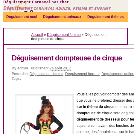
Déguisement Carnaval pas cher
Déguisement carnaval adulte, femme et enfant
Déguisement noel
Déguisement animaux
Déguisement thèmes
Sexy
Déguisement couple
Déguisements par genre
Idées
Accueil
»
Déguisement femme
»
Déguisement
Accessoires
dompteuse de cirque
Déguisement dompteuse de cirque
By
admin
Published:
24 août 2012
Posted in:
Déguisement femme
,
Déguisement horreur
,
Déguisement unifo
Tags:
Vous allez pouvoir dompter des
an
que vous ne préfériez dresser des
sur le thème du cirque
ou encore à
dompteuse de cirque
sera original
déguisement de dresseur pour 
et jaune sur l’avant, des touches 
poitrine, des épaulettes et sur le ba