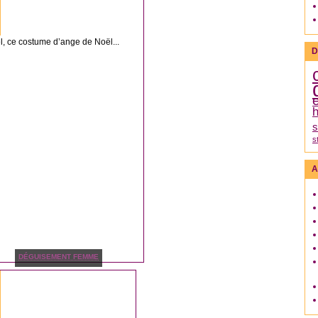
l, ce costume d’ange de Noël...
D
h
s
s
A
DÉGUISEMENT FEMME