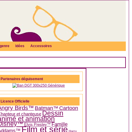
genre
Idées
Accessoires
Partenaires déguisement
Licence Officielle
Angry Birds™
Batman™
Cartoon
Dessin
hanteur et chanteuse
animé et animation
Disney™
Famille
Elvis Presley™
Film et série
Addams™
Harry