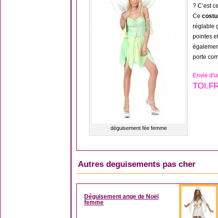
? C’est c
Ce
costu
réglable 
pointes e
également
porte co
Envie d'
TOI.F
déguisement fée femme
Autres deguisements pas cher
Déguisement ange de Noël
femme