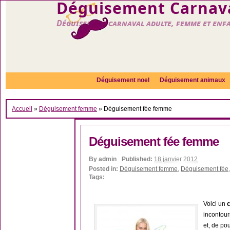
Déguisement Carnava
Déguisement carnaval adulte, femme et enf
Déguisement noel
Déguisement animaux
Accueil
»
Déguisement femme
»
Déguisement fée femme
Déguisement fée femme
By
admin
Published:
18 janvier 2012
Posted in:
Déguisement femme
,
Déguisement fée
Tags:
Voici un
incontour
et, de po