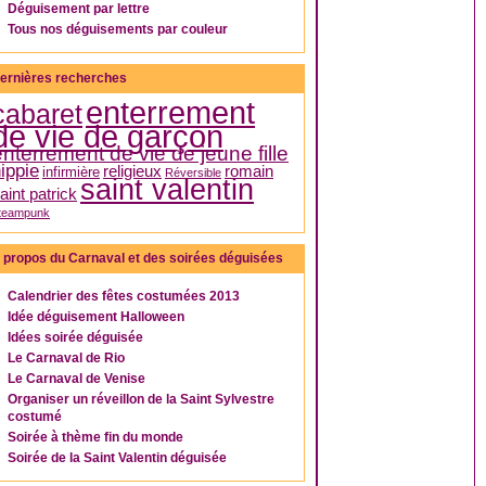
Déguisement par lettre
Tous nos déguisements par couleur
ernières recherches
enterrement
cabaret
de vie de garçon
enterrement de vie de jeune fille
ippie
religieux
romain
infirmière
Réversible
saint valentin
aint patrick
teampunk
 propos du Carnaval et des soirées déguisées
Calendrier des fêtes costumées 2013
Idée déguisement Halloween
Idées soirée déguisée
Le Carnaval de Rio
Le Carnaval de Venise
Organiser un réveillon de la Saint Sylvestre
costumé
Soirée à thème fin du monde
Soirée de la Saint Valentin déguisée