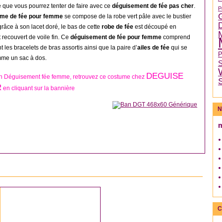
e que vous pourrez tenter de faire avec ce
déguisement de fée pas cher
.
P
me de fée pour femme
se compose de la robe vert pâle avec le bustier
grâce à son lacet doré, le bas de cette
robe de fée
est découpé en
t recouvert de voile fin. Ce
déguisement de fée pour femme
comprend
 les bracelets de bras assortis ainsi que la paire d’
ailes de fée
qui se
mme un sac à dos.
DEGUISE
un Déguisement fée femme, retrouvez ce costume chez
R
en cliquant sur la bannière
N
AUTRES DÉGUISEMENTS NOËL
C