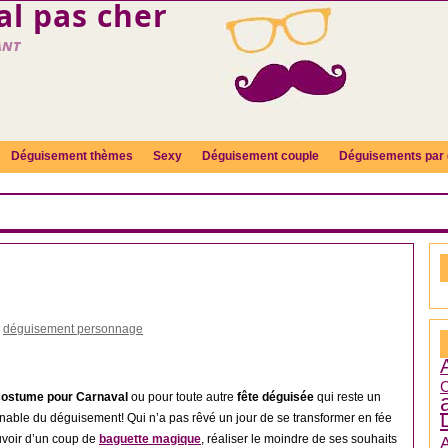
l pas cher
ant
Déguisement thèmes
Sexy
Déguisement couple
Déguisements par 
,
déguisement personnage
C
costume pour Carnaval
ou pour toute autre
fête déguisée
qui reste un
nable du déguisement! Qui n’a pas rêvé un jour de se transformer en fée
uvoir d’un coup de
baguette magique
, réaliser le moindre de ses souhaits