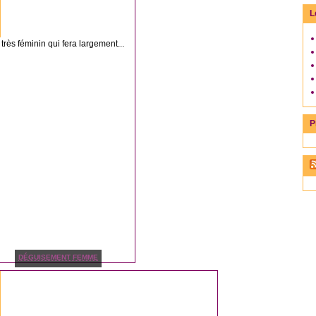
L
très féminin qui fera largement...
P
DÉGUISEMENT FEMME