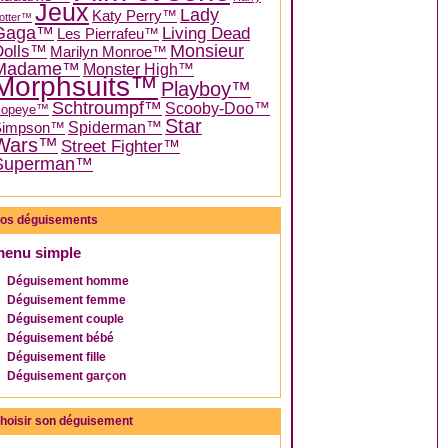
Jeux
Lady
Katy Perry™
otter™
Gaga™
Living Dead
Les Pierrafeu™
Dolls™
Monsieur
Marilyn Monroe™
Madame™
Monster High™
Morphsuits™
Playboy™
Schtroumpf™
Scooby-Doo™
Popeye™
Star
Spiderman™
Simpson™
Wars™
Street Fighter™
Superman™
os déguisements
menu simple
Déguisement homme
Déguisement femme
Déguisement couple
Déguisement bébé
Déguisement fille
Déguisement garçon
hoisir son déguisement