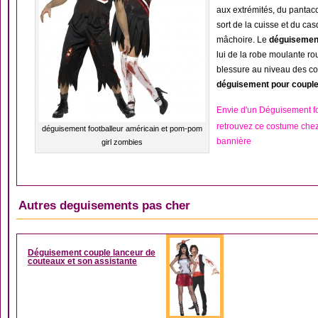
aux extrémités, du pantaco
sort de la cuisse et du c
mâchoire. Le
déguisement
lui de la robe moulante r
blessure au niveau des co
déguisement pour couple
Envie d'un Déguisement fo
retrouvez ce costume che
déguisement footballeur américain et pom-pom
bannière
girl zombies
Autres deguisements pas cher
DÉGUISEMENT COUP
Déguisement couple lanceur de
couteaux et son assistante