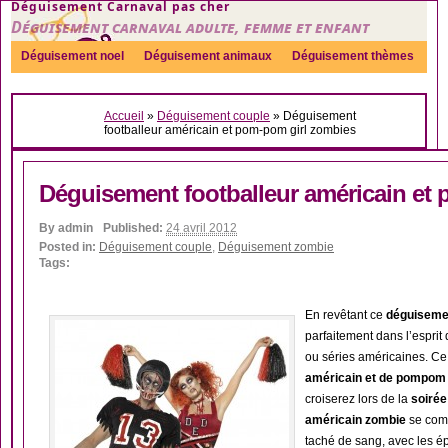
Déguisement Carnaval pas cher
Déguisement carnaval adulte, femme et enfant
Déguisement noel
Déguisement animaux
Déguisement thèmes
Sexy
Déguisement couple
Déguisements par genre
Idées
Accueil
»
Déguisement couple
»
Déguisement
Accessoires
footballeur américain et pom-pom girl zombies
Déguisement footballeur américain et
By
admin
Published:
24 avril 2012
Posted in:
Déguisement couple
,
Déguisement zombie
Tags:
En revêtant ce
déguisemen
parfaitement dans l’esprit d
ou séries américaines. C
américain et de pompom 
croiserez lors de la
soirée
américain zombie
se com
taché de sang, avec les é