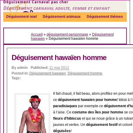
Déguisement Carnaval pas cher
Déguisement carnaval adulte, femme et enfant
Déguisement noel
Déguisement animaux
Déguisement thèmes
Sexy
Déguisement couple
Déguisements par genre
Idées
Accueil
»
déguisement personnage
»
Déguisement
Accessoires
hawaien
»
Déguisement hawaïen homme
Déguisement hawaïen homme
By
admin
Published:
11 mai 2012
Posted in:
Déguisement hawaien
,
Déguisement homme
Tags:
Il fait chaud, il fait beau, alors profitez en pour m
ce
déguisement hawaïen pour homme
! Idéal à 
paradisiaques
par exemple ce
déguisement d’h
à l’aise. Ce
costume des îles pour homme
se co
fleurs d’hibiscus
et qui se noue grâce à un ruban
jaunes et vertes. Un
déguisement festif
et coloré
déguisées
!