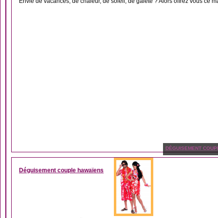
Envie de vacances, de chaleur, de soleil, de gaieté ? Alors offrez vous ce ma
DÉGUISEMENT COUP
Déguisement couple hawaïens