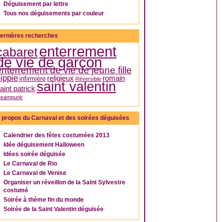
Déguisement par lettre
Tous nos déguisements par couleur
ernières recherches
enterrement
cabaret
de vie de garçon
enterrement de vie de jeune fille
ippie
religieux
romain
infirmière
Réversible
saint valentin
aint patrick
teampunk
 propos du Carnaval et des soirées déguisées
Calendrier des fêtes costumées 2013
Idée déguisement Halloween
Idées soirée déguisée
Le Carnaval de Rio
Le Carnaval de Venise
Organiser un réveillon de la Saint Sylvestre
costumé
Soirée à thème fin du monde
Soirée de la Saint Valentin déguisée