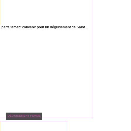
 parfaitement convenir pour un déguisement de Saint...
DÉGUISEMENT FEMME