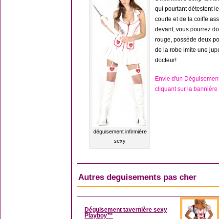
qui pourtant détestent l
courte et de la coiffe as
devant, vous pourrez don
rouge, possède deux poc
de la robe imite une ju
docteur!
Envie d'un Déguisement 
cliquant sur la bannière
déguisement infirmière
sexy
Autres deguisements pas cher
Déguisement tavernière sexy
Playboy™