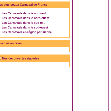
es plus beaux Carnaval de France
Les Carnavals dans le nord-est
Les Carnavals dans le nord-ouest
Les Carnavals dans le sud-est
Les Carnavals dans le sud-ouest
Les Carnavals en région parisienne
rochaines fêtes
Nos découvertes rigolotes