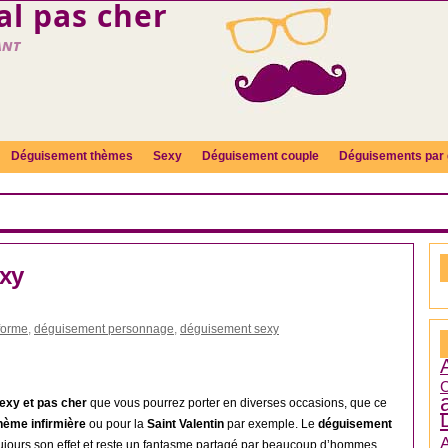
l pas cher
ant
Déguisement thèmes
Sexy
Déguisement couple
Déguisements par 
exy
forme
,
déguisement personnage
,
déguisement sexy
C
exy et pas cher
que vous pourrez porter en diverses occasions, que ce
thème infirmière
ou pour la
Saint Valentin
par exemple. Le
déguisement
oujours son effet et reste un fantasme partagé par beaucoup d’hommes,