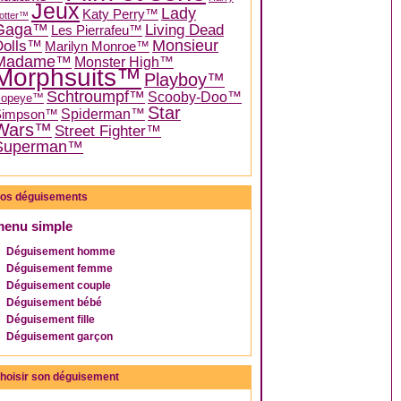
Jeux
Lady
Katy Perry™
otter™
Gaga™
Living Dead
Les Pierrafeu™
Dolls™
Monsieur
Marilyn Monroe™
Madame™
Monster High™
Morphsuits™
Playboy™
Schtroumpf™
Scooby-Doo™
Popeye™
Star
Spiderman™
Simpson™
Wars™
Street Fighter™
Superman™
os déguisements
menu simple
Déguisement homme
Déguisement femme
Déguisement couple
Déguisement bébé
Déguisement fille
Déguisement garçon
hoisir son déguisement