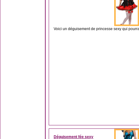
Voici un déguisement de princesse sexy qui pourra
Déguisement fée sexy