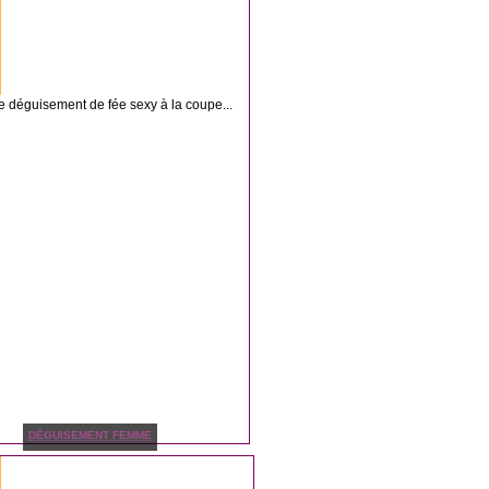
e déguisement de fée sexy à la coupe...
DÉGUISEMENT FEMME