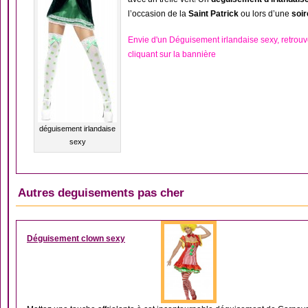
l’occasion de la
Saint Patrick
ou lors d’une
soi
Envie d'un Déguisement irlandaise sexy, retro
cliquant sur la bannière
déguisement irlandaise
sexy
Autres deguisements pas cher
DÉGUISEMENT CLOW
Déguisement clown sexy