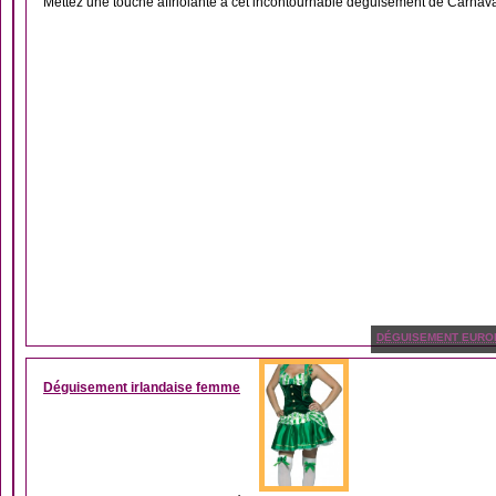
Mettez une touche affriolante à cet incontournable déguisement de Carnava
DÉGUISEMENT EURO
Déguisement irlandaise femme