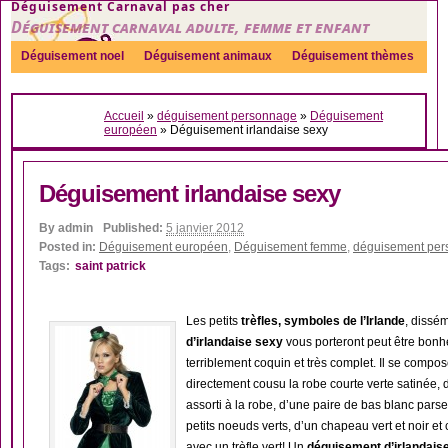
Déguisement Carnaval pas cher
Déguisement carnaval adulte, femme et enfant
Déguisement noel
Déguisement animaux
Déguisement thèmes
Sexy
Déguisement couple
Déguisements par genre
Idées
Accueil
»
déguisement personnage
»
Déguisement
Accessoires
européen
»
Déguisement irlandaise sexy
Déguisement irlandaise sexy
By
admin
Published:
5 janvier 2012
Posted in:
Déguisement européen
,
Déguisement femme
,
déguisement pe
Tags:
saint patrick
Les petits
trèfles, symboles de l’Irlande
, dissé
d’irlandaise sexy
vous porteront peut être bon
terriblement coquin et très complet. Il se compos
directement cousu la robe courte verte satinée, d
assorti à la robe, d’une paire de bas blanc parse
petits noeuds verts, d’un chapeau vert et noir et
avec un trèfle vert! Un
déguisement d’irlandais