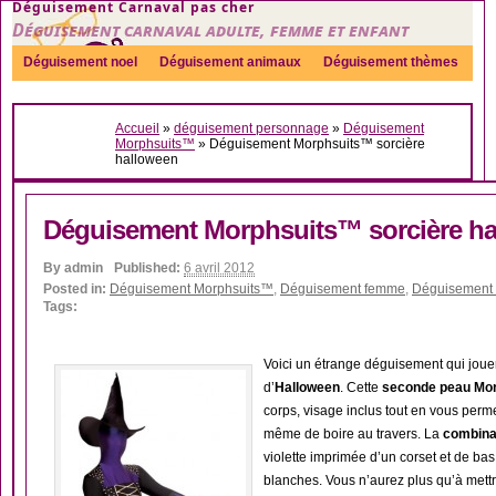
Déguisement Carnaval pas cher
Déguisement carnaval adulte, femme et enfant
Déguisement noel
Déguisement animaux
Déguisement thèmes
Sexy
Déguisement couple
Déguisements par genre
Idées
Accueil
»
déguisement personnage
»
Déguisement
Accessoires
Morphsuits™
»
Déguisement Morphsuits™ sorcière
halloween
Déguisement Morphsuits™ sorcière h
By
admin
Published:
6 avril 2012
Posted in:
Déguisement Morphsuits™
,
Déguisement femme
,
Déguisement s
Tags:
Voici un étrange déguisement qui jouer
d’
Halloween
. Cette
seconde peau Mor
corps, visage inclus tout en vous permet
même de boire au travers. La
combina
violette imprimée d’un corset et de bas r
blanches. Vous n’aurez plus qu’à mett