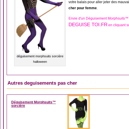
votre balais pour aller jeter des mauva
cher pour femme
.
Envie d'un Déguisement Morphsuits™ s
DEGUISE TOI.FR
en cliquant s
déguisement morphsuits sorcière
halloween
Autres deguisements pas cher
DÉGUISEMENT MORP
Déguisement Morphsuits™
sorcière