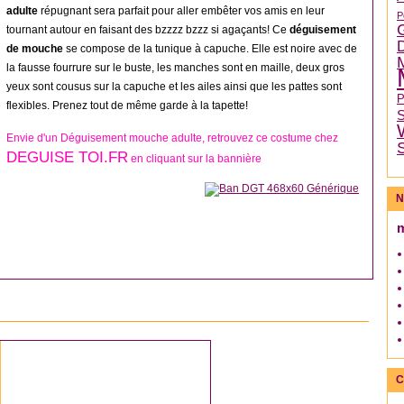
adulte
répugnant sera parfait pour aller embêter vos amis en leur
P
tournant autour en faisant des bzzzz bzzz si agaçants! Ce
déguisement
de mouche
se compose de la tunique à capuche. Elle est noire avec de
la fausse fourrure sur le buste, les manches sont en maille, deux gros
yeux sont cousus sur la capuche et les ailes ainsi que les pattes sont
flexibles. Prenez tout de même garde à la tapette!
Envie d'un Déguisement mouche adulte, retrouvez ce costume chez
DEGUISE TOI.FR
en cliquant sur la bannière
N
DÉGUISEMENT HOMME
C