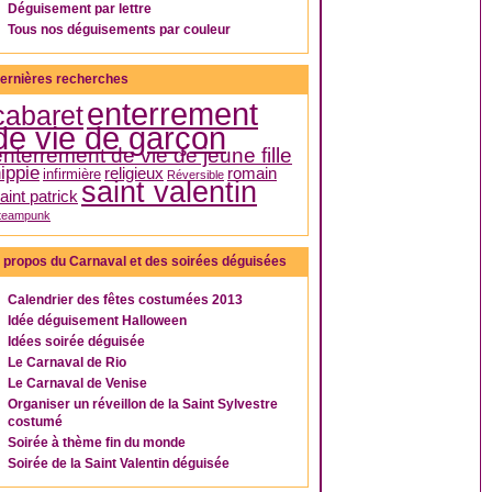
Déguisement par lettre
Tous nos déguisements par couleur
ernières recherches
enterrement
cabaret
de vie de garçon
enterrement de vie de jeune fille
ippie
religieux
romain
infirmière
Réversible
saint valentin
aint patrick
teampunk
 propos du Carnaval et des soirées déguisées
Calendrier des fêtes costumées 2013
Idée déguisement Halloween
Idées soirée déguisée
Le Carnaval de Rio
Le Carnaval de Venise
Organiser un réveillon de la Saint Sylvestre
costumé
Soirée à thème fin du monde
Soirée de la Saint Valentin déguisée