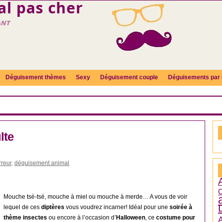
l pas cher
ant
Déguisement thèmes
Sexy
Déguisement couple
Déguisements par 
lte
reur
,
déguisement animal
C
Mouche tsé-tsé, mouche à miel ou mouche à merde… A vous de voir
lequel de ces
diptères
vous voudrez incarner! Idéal pour une
soirée à
thème insectes
ou encore à l’occasion d’
Halloween
, ce
costume pour