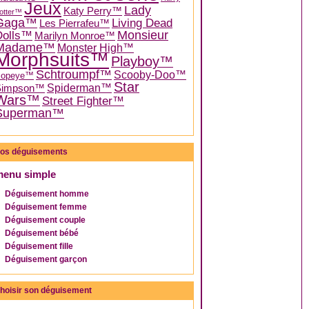
Jeux
Lady
Katy Perry™
otter™
Gaga™
Living Dead
Les Pierrafeu™
Dolls™
Monsieur
Marilyn Monroe™
Madame™
Monster High™
Morphsuits™
Playboy™
Schtroumpf™
Scooby-Doo™
Popeye™
Star
Spiderman™
Simpson™
Wars™
Street Fighter™
Superman™
os déguisements
menu simple
Déguisement homme
Déguisement femme
Déguisement couple
Déguisement bébé
Déguisement fille
Déguisement garçon
hoisir son déguisement