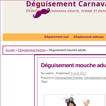
Déguisement Carnava
Déguisement carnaval adulte, femme et enf
Déguisement noel
Déguisement animaux
Accueil
»
Déguisement homme
»
Déguisement mouche adulte
Déguisement mouche adu
By
admin
Published:
8 août 2012
Posted in:
Déguisement homme
,
Déguisement hor
Tags: