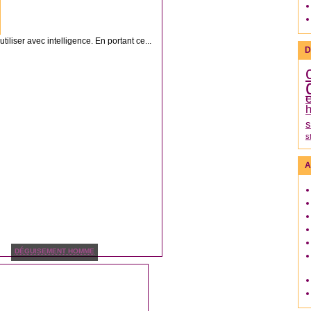
iliser avec intelligence. En portant ce...
D
h
s
s
A
DÉGUISEMENT HOMME