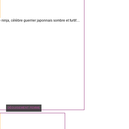
inja, célèbre guerrier japonnais sombre et furtif....
DÉGUISEMENT FEMME