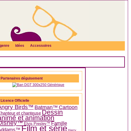
genre
Idées
Accessoires
Partenaires déguisement
Licence Officielle
Angry Birds™
Batman™
Cartoon
Dessin
hanteur et chanteuse
animé et animation
Disney™
Famille
Elvis Presley™
Film et série
Addams™
Harry