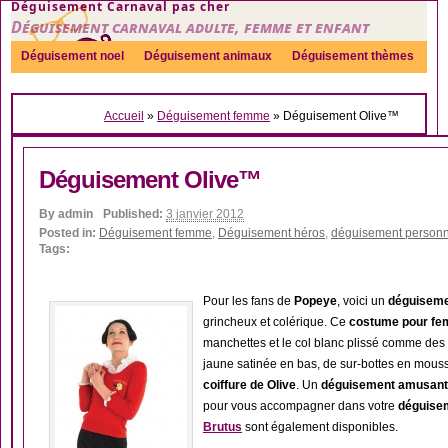
Déguisement Carnaval pas cher
Déguisement carnaval adulte, femme et enfant
Déguisement noel
Déguisement animaux
Déguisement thèmes
Sexy
Déguisement couple
Déguisements par genre
Idées
Accueil
»
Déguisement femme
»
Déguisement Olive™
Accessoires
Déguisement Olive™
By
admin
Published:
3 janvier 2012
Posted in:
Déguisement femme
,
Déguisement héros
,
déguisement person
Tags:
Pour les fans de
Popeye
, voici un
déguiseme
grincheux et colérique. Ce
costume pour f
manchettes et le col blanc plissé comme des
jaune satinée en bas, de sur-bottes en mouss
coiffure de Olive
. Un
déguisement amusant
pour vous accompagner dans votre
déguisem
Brutus
sont également disponibles.