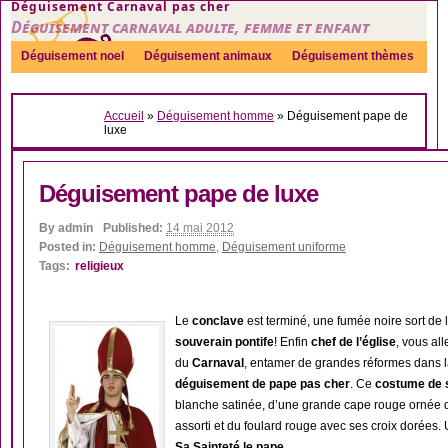
Déguisement Carnaval pas cher
Déguisement carnaval adulte, femme et enfant
Déguisement noel
Déguisement animaux
Déguisement thèmes
Sexy
Déguisement couple
Déguisements par genre
Idées
Accueil
»
Déguisement homme
»
Déguisement pape de
Accessoires
luxe
Déguisement pape de luxe
By
admin
Published:
14 mai 2012
Posted in:
Déguisement homme
,
Déguisement uniforme
Tags:
religieux
Le
conclave
est terminé, une fumée noire sort de 
souverain pontife
! Enfin
chef de l’église
, vous al
du
Carnaval
, entamer de grandes réformes dans la
déguisement de pape pas cher
. Ce
costume de 
blanche satinée, d’une grande cape rouge ornée 
assorti et du foulard rouge avec ses croix dorées.
Sa Sainteté le pape
.