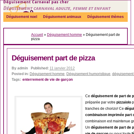
Déguisement Carnaval pas cher
Déguisement carnaval adulte, femme et enfant
Déguisement noel
Déguisement animaux
Déguisement thèmes
Sexy
Déguisement couple
Déguisements par genre
Idées
Accueil
»
Déguisement homme
»
Déguisement part de
Accessoires
pizza
Déguisement part de pizza
By
admin
Published:
11 janvier 2012
Posted in:
Déguisement homme
,
Déguisement humoristique
,
déguisement
Tags:
enterrement de vie de garçon
Ce
déguisement de part de p
préparée par votre
pizzaïolo
p
tranches de chorizo! Ce
dégu
combinaison imprimée part d
combinaison est maintenue gr
Un
déguisement de part de p
vie de garçon
ou pour toute
f