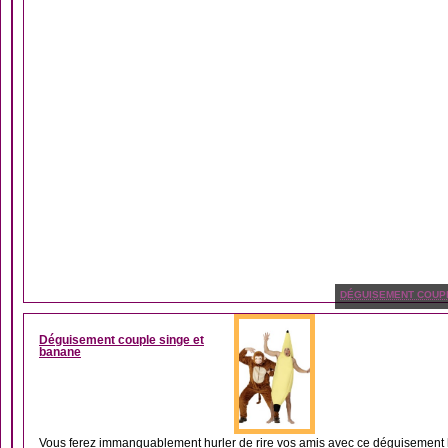
DÉGUISEMENT COUP
Déguisement couple singe et
banane
Vous ferez immanquablement hurler de rire vos amis avec ce déguisement h