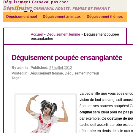
Déguisement Carnaval pas cher
Déguisement carnaval adulte, femme et enfant
Déguisement noel
Déguisement animaux
Déguisement thèmes
Sexy
Déguisement couple
Déguisements par genre
Idées
Accueil
»
Déguisement femme
»
Déguisement poupée
Accessoires
ensanglantée
Déguisement poupée ensanglantée
By
admin
Published:
27 juillet 2012
Posted in:
Déguisement femme
,
Déguisement horreur
Tags:
La petite fille que vous étiez enc
vision de tout ce sang, soit amusé
à toutes ses pauvres poupées! 
original
sera idéal pour ne pas p
par exemple. Ce
costume de po
cache oeil assorti. La robe est b
découpée en dents de scie aux ma