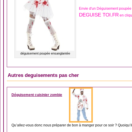
Envie d'un Déguisement poupée 
DEGUISE TOI.FR
en cliqu
déguisement poupée ensanglantée
Autres deguisements pas cher
DÉGUISEMENT HOM
Déguisement cuisinier zombie
Qu’allez-vous donc nous préparer de bon à manger pour ce soir ? Quoiqu’il e