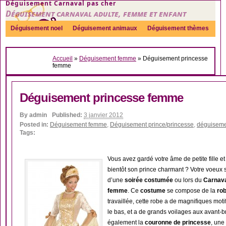
Déguisement Carnaval pas cher
Déguisement carnaval adulte, femme et enfant
Déguisement noel
Déguisement animaux
Déguisement thèmes
Sexy
Déguisement couple
Déguisements par genre
Idées
Accueil
»
Déguisement femme
»
Déguisement princesse
Accessoires
femme
Déguisement princesse femme
By
admin
Published:
3 janvier 2012
Posted in:
Déguisement femme
,
Déguisement prince/princesse
,
déguiseme
Tags:
Vous avez gardé votre âme de petite fille e
bientôt son prince charmant ? Votre voeux 
d’une
soirée costumée
ou lors du
Carnav
femme
. Ce
costume
se compose de la
ro
travaillée, cette robe a de magnifiques moti
le bas, et a de grands voilages aux avant-b
également la
couronne de princesse
, une