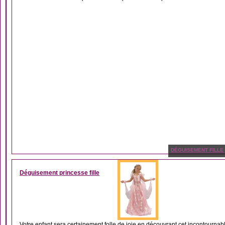
DÉGUISEMENT FILLE
Déguisement princesse fille
Votre enfant sera certainement folle de joie en découvrant cet incontournab