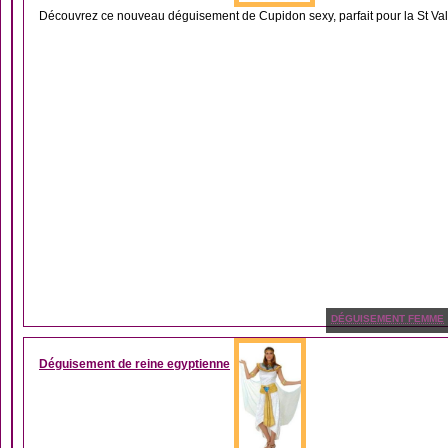
Découvrez ce nouveau déguisement de Cupidon sexy, parfait pour la St Valen
DÉGUISEMENT FEMME
Déguisement de reine egyptienne