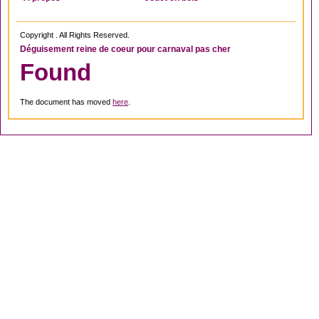
Copyright . All Rights Reserved.
Déguisement reine de coeur pour carnaval pas cher
Found
The document has moved
here
.