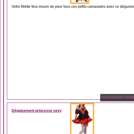
Votre fillette fera mourir de peur tous ces petits camarades avec ce déguise
DÉGUISEMENT FEMM
Déguisement princesse sexy