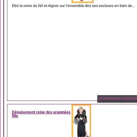
Etre la reine du Nil et régner sur l’ensemble des ses esclaves en train de...
DÉGUISEMENT ARAIGNÉ
Déguisement reine des araignées
fille