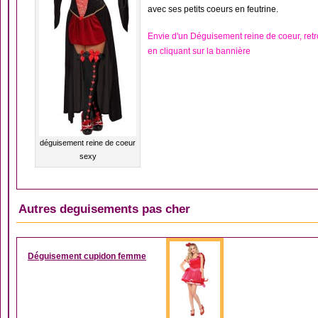
avec ses petits coeurs en feutrine.
Envie d'un Déguisement reine de coeur, re
en cliquant sur la bannière
déguisement reine de coeur
sexy
Autres deguisements pas cher
DÉGUISEMENT ANGE
Déguisement cupidon femme