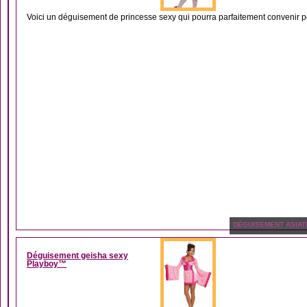
Voici un déguisement de princesse sexy qui pourra parfaitement convenir p
DÉGUISEMENT ASIAT
Déguisement geisha sexy
Playboy™