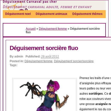
Déguisement Carnaval pas cher
Déguisement carnaval adulte, femme et enfant
Déguisement noel
Déguisement animaux
Déguisement thèmes
Sexy
Déguisement couple
Déguisements par genre
Idées
Accueil
»
Déguisement femme
»
Déguisement sorcière
Accessoires
fluo
Déguisement sorcière fluo
By
admin
Published:
28 août 2012
Posted in:
Déguisement femme
,
Déguisement sorcier/sorcière
Tags:
Prenez les traits d’une
d’araignée plus effraya
leurs pattes ou leur ve
autres
sortilèges
. Ce
d
robe aux couleurs vive
une grosse
araignée n
également le ras du cou