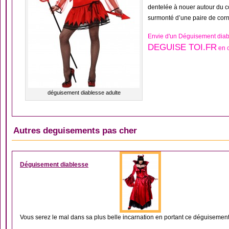
dentelée à nouer autour du co
surmonté d’une paire de corn
Envie d'un Déguisement diab
DEGUISE TOI.FR
en c
déguisement diablesse adulte
Autres deguisements pas cher
DÉGUISEMENT DIABL
Déguisement diablesse
Vous serez le mal dans sa plus belle incarnation en portant ce déguisement 