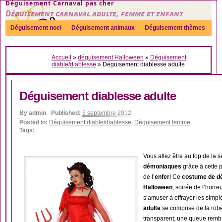
Déguisement Carnaval pas cher
Déguisement carnaval adulte, femme et enfant
Déguisement noel
Déguisement animaux
Déguisement thèmes
Sexy
Déguisement couple
Déguisements par genre
Idées
Accueil
»
déguisement Halloween
»
Déguisement
Accessoires
diable/diablesse
»
Déguisement diablesse adulte
Déguisement diablesse adulte
By
admin
Published:
5 septembre 2012
Posted in:
Déguisement diable/diablesse
,
Déguisement femme
Tags:
Vous allez être au top de la s
démoniaques
grâce à cette p
de l’
enfer
! Ce
costume de d
Halloween
, soirée de l’horre
s’amuser à effrayer les simp
adulte
se compose de la robe
transparent, une queue rembo