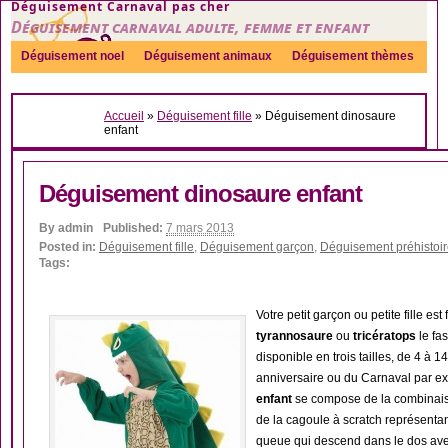
Déguisement Carnaval pas cher
Déguisement carnaval adulte, femme et enfant
Déguisement noel
Déguisement animaux
Déguisement thèmes
Sexy
Déguisement couple
Déguisements par genre
Idées
Accueil
»
Déguisement fille
»
Déguisement dinosaure
Accessoires
enfant
Déguisement dinosaure enfant
By
admin
Published:
7 mars 2013
Posted in:
Déguisement fille
,
Déguisement garçon
,
Déguisement préhistoi
Tags:
Votre petit garçon ou petite fille est
tyrannosaure
ou
tricératops
le fas
disponible en trois tailles, de 4 à 1
anniversaire ou du Carnaval par 
enfant
se compose de la combinais
de la cagoule à scratch représentan
queue qui descend dans le dos ave