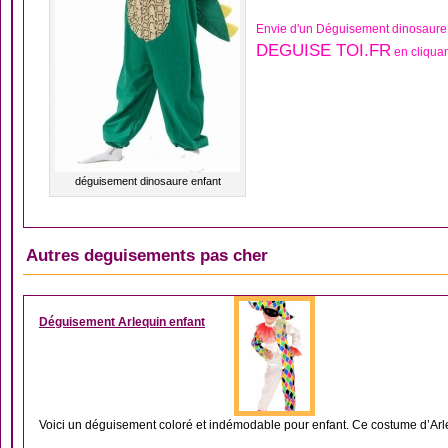
Envie d'un Déguisement dinosaure 
DEGUISE TOI.FR
en cliquan
déguisement dinosaure enfant
Autres deguisements pas cher
DÉGUISEMENT COMME
Déguisement Arlequin enfant
Voici un déguisement coloré et indémodable pour enfant. Ce costume d’Arleq