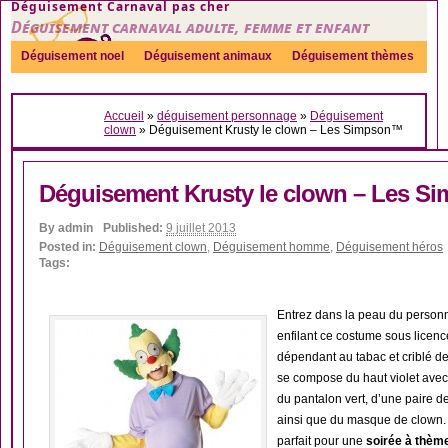
Déguisement Carnaval pas cher
Déguisement carnaval adulte, femme et enfant
Déguisement noel
Déguisement animaux
Déguisement thèmes
Sexy
Déguisement couple
Déguisements par genre
Idées
Accueil
»
déguisement personnage
»
Déguisement
Accessoires
clown
»
Déguisement Krusty le clown – Les Simpson™
Déguisement Krusty le clown – Les 
By
admin
Published:
9 juillet 2013
Posted in:
Déguisement clown
,
Déguisement homme
,
Déguisement héros
Tags:
Entrez dans la peau du person
enfilant ce costume sous licenc
dépendant au tabac et criblé d
se compose du haut violet avec
du pantalon vert, d’une paire 
ainsi que du masque de clown
parfait pour une
soirée à thèm