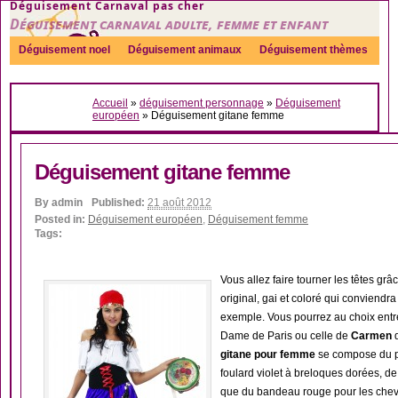
Déguisement Carnaval pas cher
Déguisement carnaval adulte, femme et enfant
Déguisement noel
Déguisement animaux
Déguisement thèmes
Sexy
Déguisement couple
Déguisements par genre
Idées
Accueil
»
déguisement personnage
»
Déguisement
Accessoires
européen
»
Déguisement gitane femme
Déguisement gitane femme
By
admin
Published:
21 août 2012
Posted in:
Déguisement européen
,
Déguisement femme
Tags:
Vous allez faire tourner les têtes grâ
original, gai et coloré qui conviend
exemple. Vous pourrez au choix entr
Dame de Paris ou celle de
Carmen
d
gitane pour femme
se compose du pet
foulard violet à breloques dorées, de
que du bandeau rouge pour les che