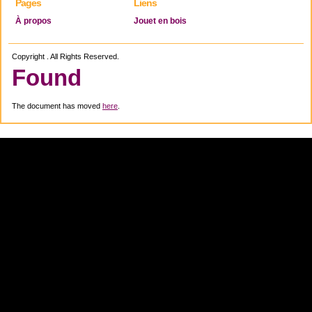
Pages
Liens
À propos
Jouet en bois
Copyright . All Rights Reserved.
Found
The document has moved
here
.