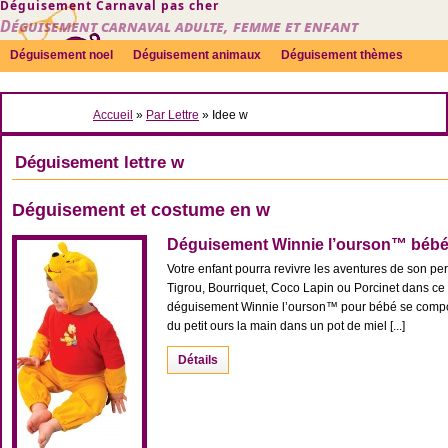
Déguisement Carnaval pas cher
Déguisement carnaval adulte, femme et enfant
Déguisement noel
Déguisement animaux
Déguisement thèmes
Sexy
Déguisement couple
Déguisements par genre
Idées
Accueil
»
Par Lettre
» Idee w
Accessoires
Déguisement lettre w
Déguisement et costume en w
Déguisement Winnie l’ourson™ béb
Votre enfant pourra revivre les aventures de son p
Tigrou, Bourriquet, Coco Lapin ou Porcinet dans c
déguisement Winnie l’ourson™ pour bébé se compo
du petit ours la main dans un pot de miel [...]
Détails