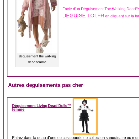
Envie d'un Déguisement The Walking Dead™
DEGUISE TOI.FR
en cliquant sur la b
déguisement the walking
dead femme
Autres deguisements pas cher
DÉGUISEMENT FEMM
Déguisement Living Dead Dolls™
femme
Entrez dans la peau d’une de ces poupée de collection sanguinaire ou mort