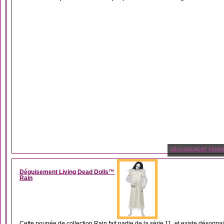
DÉGUISEMENT FEMM
Déguisement Living Dead Dolls™
Rain
Cette poupée de collection Rain fait partie de la série 11, et existe désormai