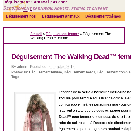
Déguisement Carnaval pas cher
Déguisement carnaval adulte, femme et enfant
Déguisement noel
Déguisement animaux
Déguisement thèmes
Sexy
Déguisement couple
Déguisements par genre
Idées
Accueil
»
Déguisement femme
»
Déguisement The
Accessoires
Walking Dead™ femme
Déguisement The Walking Dead™ fe
By
admin
Published:
25 octobre 2012
Posted in:
Déguisement femme
,
Déguisement héros
,
Déguisement zombie
Tags:
Les fans de la
série d’horreur américaine
ne
zombie pour femme
sous licence officielle e
comics éponyme), les personnes que vous cro
n’auront en tête que de vous échapper pour 
Dead
™ pour femme se compose du short de py
robe de nuit rose et à l’aspect sale directem
également la paire de grosses pantoufles lap