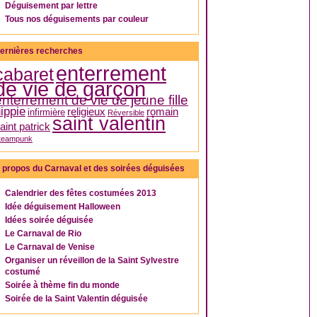
Déguisement par lettre
Tous nos déguisements par couleur
ernières recherches
enterrement
cabaret
de vie de garçon
enterrement de vie de jeune fille
ippie
religieux
romain
infirmière
Réversible
saint valentin
aint patrick
teampunk
 propos du Carnaval et des soirées déguisées
Calendrier des fêtes costumées 2013
Idée déguisement Halloween
Idées soirée déguisée
Le Carnaval de Rio
Le Carnaval de Venise
Organiser un réveillon de la Saint Sylvestre
costumé
Soirée à thème fin du monde
Soirée de la Saint Valentin déguisée