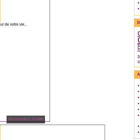
D
ur de votre vie...
h
s
s
A
DÉGUISEMENT FEMME