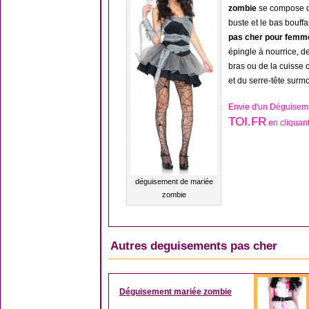
zombie
se compose 
buste et le bas bouffa
pas cher pour fem
épingle à nourrice, d
bras ou de la cuiss
et du serre-tête surm
Envie d'un Déguisem
TOI.FR
en cliquant
déguisement de mariée
zombie
Autres deguisements pas cher
Déguisement mariée zombie