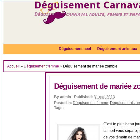
Déguisement Carnava
Déguisement carnaval adulte, femme et enf
Déguisement noel
Déguisement animaux
Accueil
»
Déguisement femme
»
Déguisement de mariée zombie
Déguisement de mariée z
By
admin
Published:
31 mai 2013
Posted in:
Déguisement femme
,
Déguisement zo
Tags:
C’est le plus beau jou
la mort vous sépare, 
de vos témoin de ma