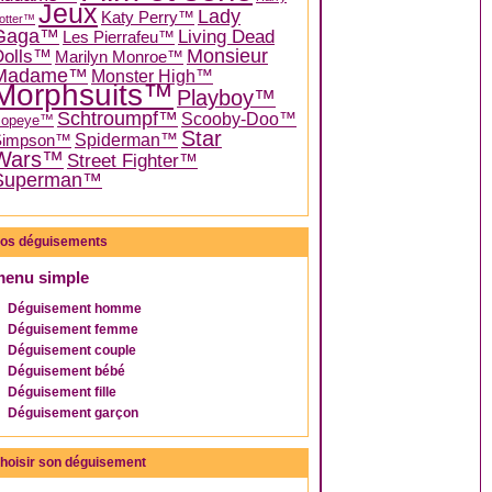
Jeux
Lady
Katy Perry™
otter™
Gaga™
Living Dead
Les Pierrafeu™
Dolls™
Monsieur
Marilyn Monroe™
Madame™
Monster High™
Morphsuits™
Playboy™
Schtroumpf™
Scooby-Doo™
Popeye™
Star
Spiderman™
Simpson™
Wars™
Street Fighter™
Superman™
os déguisements
menu simple
Déguisement homme
Déguisement femme
Déguisement couple
Déguisement bébé
Déguisement fille
Déguisement garçon
hoisir son déguisement