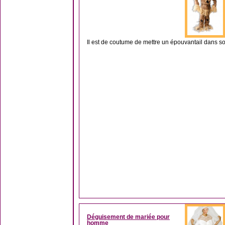
Il est de coutume de mettre un épouvantail dans son j
Déguisement de mariée pour
homme