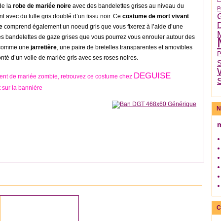
de la
robe de mariée noire
avec des bandelettes grises au niveau du
P
nt avec du tulle gris doublé d’un tissu noir. Ce
costume de mort vivant
me
comprend également un noeud gris que vous fixerez à l’aide d’une
es bandelettes de gaze grises que vous pourrez vous enrouler autour des
e comme une
jarretière
, une paire de bretelles transparentes et amovibles
onté d’un voile de mariée gris avec ses roses noires.
DEGUISE
ent de mariée zombie, retrouvez ce costume chez
 sur la bannière
N
DÉGUISEMENT FEMME
C