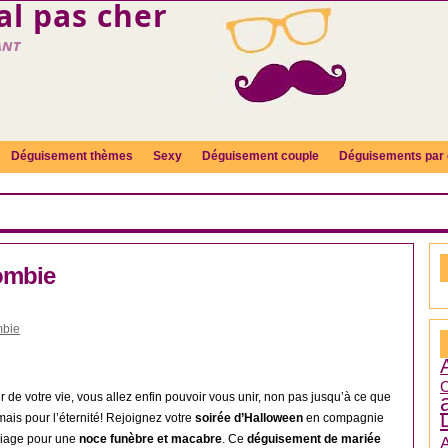
l pas cher
ant
Déguisement thèmes
Sexy
Déguisement couple
Déguisements par 
ombie
mbie
C
r de votre vie, vous allez enfin pouvoir vous unir, non pas jusqu’à ce que
mais pour l’éternité! Rejoignez votre
soirée d’Halloween
en compagnie
riage pour une
noce funèbre et macabre
. Ce
déguisement de mariée