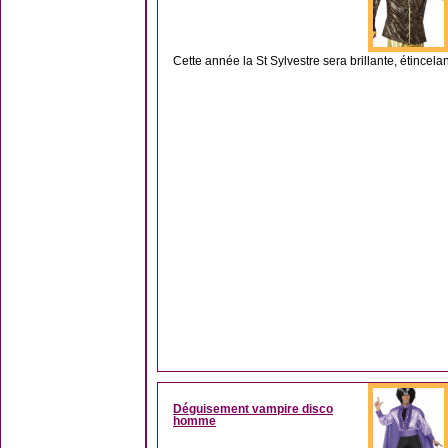
Cette année la St Sylvestre sera brillante, étincela
Déguisement vampire disco
homme