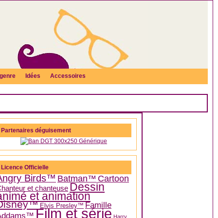
genre
Idées
Accessoires
Partenaires déguisement
Licence Officielle
Angry Birds™
Batman™
Cartoon
Dessin
hanteur et chanteuse
animé et animation
Disney™
Famille
Elvis Presley™
Film et série
Addams™
Harry