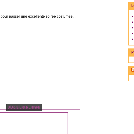
L
t pour passer une excellente soirée costumée...
P
DÉGUISEMENT DISCO