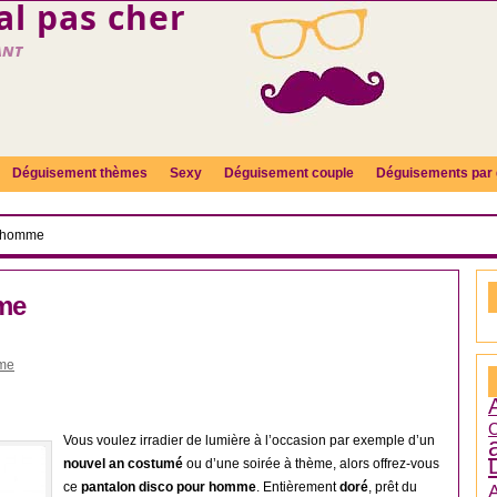
l pas cher
ant
Déguisement thèmes
Sexy
Déguisement couple
Déguisements par 
é homme
me
me
C
Vous voulez irradier de lumière à l’occasion par exemple d’un
nouvel an costumé
ou d’une soirée à thème, alors offrez-vous
ce
pantalon disco pour homme
. Entièrement
doré
, prêt du