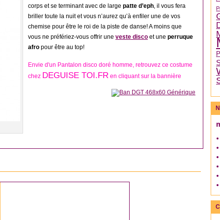
corps et se terminant avec de large
patte d’eph
, il vous fera
P
briller toute la nuit et vous n’aurez qu’à enfiler une de vos
chemise pour être le roi de la piste de danse! A moins que
vous ne préfériez-vous offrir une
veste disco
et une
perruque
afro
pour être au top!
Envie d'un Pantalon disco doré homme, retrouvez ce costume
DEGUISE TOI.FR
chez
en cliquant sur la bannière
N
DÉGUISEMENT DISCO
C