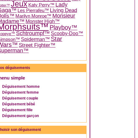
Jeux
Lady
Katy Perry™
otter™
Gaga™
Living Dead
Les Pierrafeu™
Dolls™
Monsieur
Marilyn Monroe™
Madame™
Monster High™
Morphsuits™
Playboy™
Schtroumpf™
Scooby-Doo™
Popeye™
Star
Spiderman™
Simpson™
Wars™
Street Fighter™
Superman™
os déguisements
menu simple
Déguisement homme
Déguisement femme
Déguisement couple
Déguisement bébé
Déguisement fille
Déguisement garçon
hoisir son déguisement