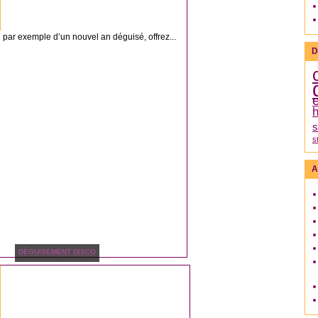
n par exemple d’un nouvel an déguisé, offrez...
D
h
s
s
A
DÉGUISEMENT DISCO