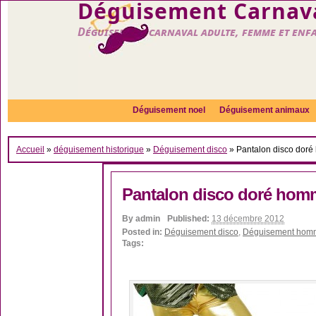
Déguisement Carnava
Déguisement carnaval adulte, femme et enf
Déguisement noel
Déguisement animaux
Accueil
»
déguisement historique
»
Déguisement disco
»
Pantalon disco dor
Pantalon disco doré hom
By
admin
Published:
13 décembre 2012
Posted in:
Déguisement disco
,
Déguisement hom
Tags: