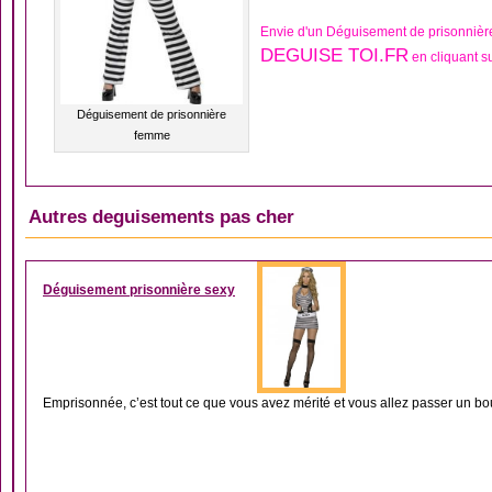
Envie d'un Déguisement de prisonnièr
DEGUISE TOI.FR
en cliquant s
Déguisement de prisonnière
femme
Autres deguisements pas cher
DÉGUISEMENT FEMM
Déguisement prisonnière sexy
Emprisonnée, c’est tout ce que vous avez mérité et vous allez passer un bou