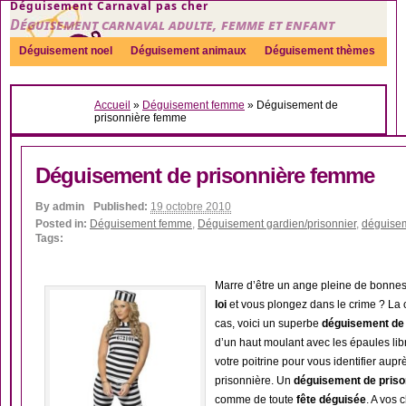
Déguisement Carnaval pas cher
Déguisement carnaval adulte, femme et enfant
Déguisement noel
Déguisement animaux
Déguisement thèmes
Sexy
Déguisement couple
Déguisements par genre
Idées
Accueil
»
Déguisement femme
»
Déguisement de
Accessoires
prisonnière femme
Déguisement de prisonnière femme
By
admin
Published:
19 octobre 2010
Posted in:
Déguisement femme
,
Déguisement gardien/prisonnier
,
déguise
Tags:
Marre d’être un ange pleine de bonnes
loi
et vous plongez dans le crime ? La c
cas, voici un superbe
déguisement de
d’un haut moulant avec les épaules libr
votre poitrine pour vous identifier aup
prisonnière. Un
déguisement de priso
comme de toute
fête déguisée
. A vos