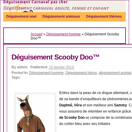
Déguisement Carnaval pas cher
Déguisement carnaval adulte, femme et enfant
Déguisement noel
Déguisement animaux
Déguisement thèmes
Sexy
Déguisement couple
Déguisements par genre
Idées
Accueil
»
Déguisement homme
»
Déguisement Scooby
Accessoires
Doo™
Déguisement Scooby Doo™
By
admin
Published:
15 janvier 2013
Posted in:
Déguisement homme
,
Déguisement héros
,
déguisement animal
Tags:
Entrez dans la peau de ce dogue allemand, 
de sa bande d’enquêteurs de phénomènes p
Daphné, Véra
et son meilleur ami
Sammy
. C
vous assurera de retomber en enfance grâce
de Scooby Doo
se compose de la combinaison
du collier bleu avec ses initiales.