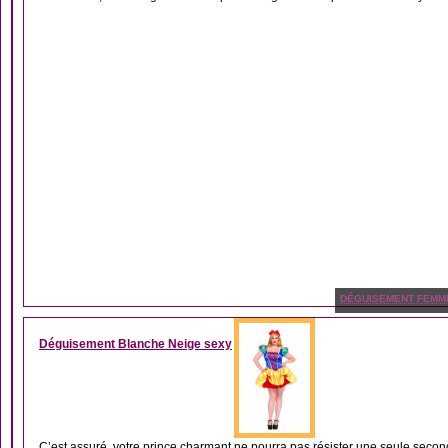
DÉGUISEMENT FEMM
Déguisement Blanche Neige sexy
C’est assuré, votre prince charmant ne pourra pas résister une seule secon