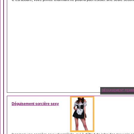
DÉGUISEMENT FEMM
Déguisement sorcière sexy