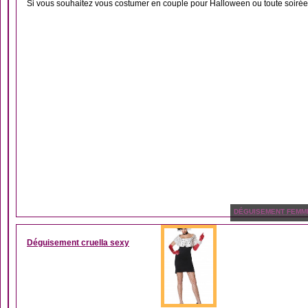
Si vous souhaitez vous costumer en couple pour Halloween ou toute soirée d
DÉGUISEMENT FEMM
Déguisement cruella sexy