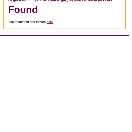
Déguisement squelette zombie garçon pour carnaval pas cher
Found
The document has moved
here
.