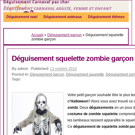
Déguisement Carnaval pas cher
Déguisement carnaval adulte, femme et enfant
Déguisement noel
Déguisement animaux
Déguisement thèmes
Sexy
Déguisement couple
Déguisements par genre
Idées
Accueil
»
Déguisement garçon
»
Déguisement squelette
Accessoires
zombie garçon
Déguisement squelette zombie garçon
By
admin
Published:
13 octobre 2010
Posted in:
Déguisement garçon
,
Déguisement squelette
,
Déguisement zom
Tags:
Votre petit garçon souhaite être le plus te
d’
Halloween
? Alors vous avez trouvé ce 
zombi
. Deux
déguisements
en un pour d
costume de zombie squelette
comprend l
les lambeaux laissent apparaître le squele
Ce
déguisement de squelette zombi pa