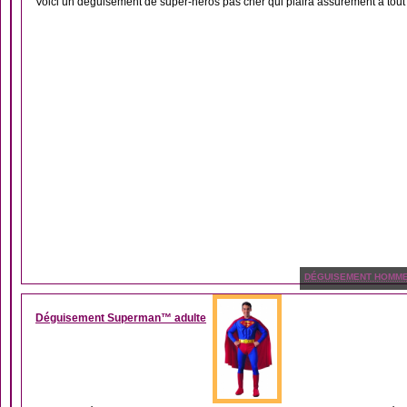
Voici un déguisement de super-héros pas cher qui plaira assurément à tout l
DÉGUISEMENT HOMM
Déguisement Superman™ adulte