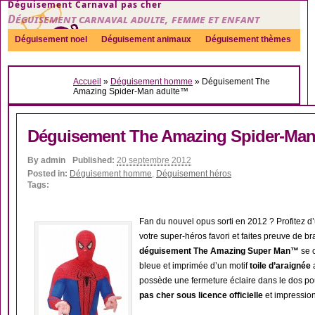
Déguisement Carnaval pas cher
Déguisement carnaval adulte, femme et enfant
Déguisement noel
Déguisement animaux
Déguisement thèmes
Sexy
Déguisement couple
Déguisements par genre
Idées
Accueil
»
Déguisement homme
»
Déguisement The
Accessoires
Amazing Spider-Man adulte™
Déguisement The Amazing Spider-Man
By
admin
Published:
20 septembre 2012
Posted in:
Déguisement homme
,
Déguisement héros
Tags:
Fan du nouvel opus sorti en 2012 ? Profitez 
votre super-héros favori et faites preuve de br
déguisement The Amazing Super Man™
se 
bleue et imprimée d’un motif
toile d’araignée
a
possède une fermeture éclaire dans le dos pou
pas cher sous licence officielle
et impression