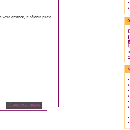
 votre enfance, le célèbre pirate...
D
h
s
s
A
DÉGUISEMENT HOMME