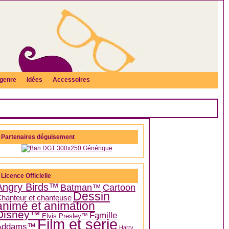
genre
Idées
Accessoires
Partenaires déguisement
Licence Officielle
Angry Birds™
Batman™
Cartoon
Dessin
hanteur et chanteuse
animé et animation
Disney™
Famille
Elvis Presley™
Film et série
Addams™
Harry