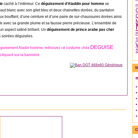
ie
caché à l’intérieur. Ce
déguisement d’Aladdin pour homme
se
P
ut blanc avec son gilet bleu et deux chainettes dorées, du pantalon
x bouffant, d’une ceinture et d’une paire de sur-chaussures dorées ainsi
ffe avec sa grande plume et sa fausse pierre précieuse. L’ensemble de
un aspect satiné brillant. Un
déguisement de prince arabe pas cher
s soirées déguisées.
DEGUISE
éguisement Aladin homme, retrouvez ce costume chez
cliquant sur la bannière
N
DÉGUISEMENT HOMME
C