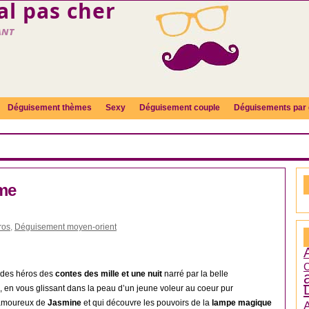
l pas cher
ant
Déguisement thèmes
Sexy
Déguisement couple
Déguisements par 
me
ros
,
Déguisement moyen-orient
C
 des héros des
contes des mille et une nuit
narré par la belle
, en vous glissant dans la peau d’un jeune voleur au coeur pur
amoureux de
Jasmine
et qui découvre les pouvoirs de la
lampe magique