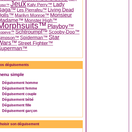
Jeux
Lady
Katy Perry™
otter™
Gaga™
Living Dead
Les Pierrafeu™
Dolls™
Monsieur
Marilyn Monroe™
Madame™
Monster High™
Morphsuits™
Playboy™
Schtroumpf™
Scooby-Doo™
Popeye™
Star
Spiderman™
Simpson™
Wars™
Street Fighter™
Superman™
os déguisements
menu simple
Déguisement homme
Déguisement femme
Déguisement couple
Déguisement bébé
Déguisement fille
Déguisement garçon
hoisir son déguisement