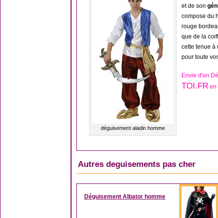
et de son
gén
compose du ha
rouge bordeau
que de la coi
cette tenue à 
pour toute vo
Envie d'un D
TOI.FR
en 
déguisement aladin homme
Autres deguisements pas cher
Déguisement Albator homme