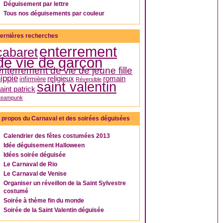
Déguisement par lettre
Tous nos déguisements par couleur
ernières recherches
enterrement
cabaret
de vie de garçon
enterrement de vie de jeune fille
ippie
religieux
romain
infirmière
Réversible
saint valentin
aint patrick
teampunk
 propos du Carnaval et des soirées déguisées
Calendrier des fêtes costumées 2013
Idée déguisement Halloween
Idées soirée déguisée
Le Carnaval de Rio
Le Carnaval de Venise
Organiser un réveillon de la Saint Sylvestre
costumé
Soirée à thème fin du monde
Soirée de la Saint Valentin déguisée