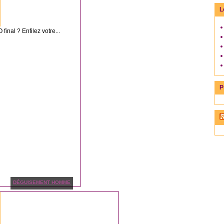
L
final ? Enfilez votre...
P
DÉGUISEMENT HOMME