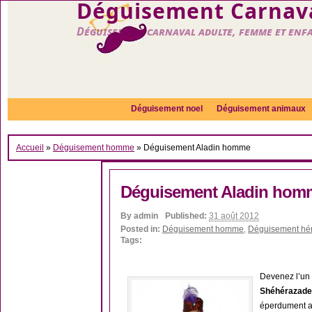
Déguisement Carnava
Déguisement carnaval adulte, femme et enf
Déguisement noel
Déguisement animaux
Accueil
»
Déguisement homme
»
Déguisement Aladin homme
Déguisement Aladin hom
By
admin
Published:
31 août 2012
Posted in:
Déguisement homme
,
Déguisement hé
Tags:
Devenez l’un
Shéhérazade
éperdument 