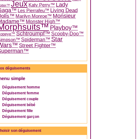
Jeux
Lady
Katy Perry™
otter™
Gaga™
Living Dead
Les Pierrafeu™
Dolls™
Monsieur
Marilyn Monroe™
Madame™
Monster High™
Morphsuits™
Playboy™
Schtroumpf™
Scooby-Doo™
Popeye™
Star
Spiderman™
Simpson™
Wars™
Street Fighter™
Superman™
os déguisements
menu simple
Déguisement homme
Déguisement femme
Déguisement couple
Déguisement bébé
Déguisement fille
Déguisement garçon
hoisir son déguisement