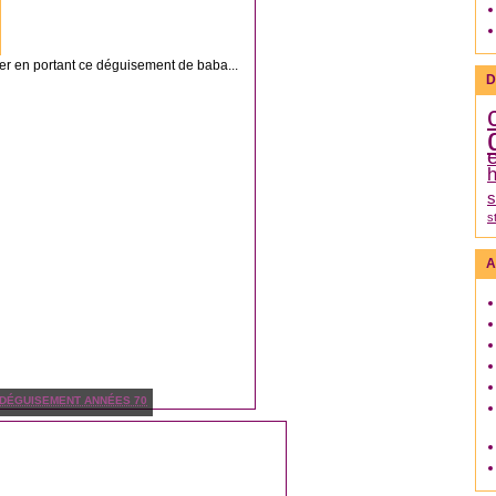
wer en portant ce déguisement de baba...
D
h
s
s
A
DÉGUISEMENT ANNÉES 70