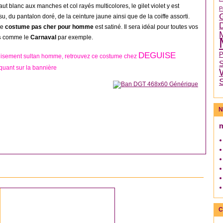
t blanc aux manches et col rayés multicolores, le gilet violet y est
P
u, du pantalon doré, de la ceinture jaune ainsi que de la coiffe assorti.
ce
costume pas cher pour homme
est satiné. Il sera idéal pour toutes vos
s
comme le
Carnaval
par exemple.
DEGUISE
isement sultan homme, retrouvez ce costume chez
quant sur la bannière
N
DÉGUISEMENT ANNÉES 70
C