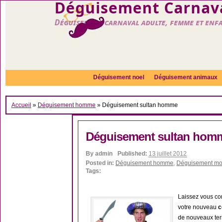
Déguisement Carnava
Déguisement carnaval adulte, femme et enf
Déguisement noel
Déguisement animaux
Accueil
»
Déguisement homme
»
Déguisement sultan homme
Déguisement sultan hom
By
admin
Published:
13 juillet 2012
Posted in:
Déguisement homme
,
Déguisement mo
Tags:
Laissez vous con
votre nouveau
c
de nouveaux terr