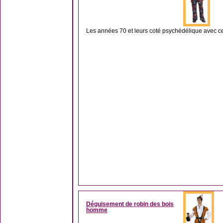
Les années 70 et leurs coté psychédélique avec ce
Déguisement de robin des bois
homme