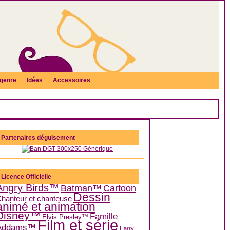
genre
Idées
Accessoires
Partenaires déguisement
Licence Officielle
Angry Birds™
Batman™
Cartoon
Dessin
hanteur et chanteuse
animé et animation
Disney™
Famille
Elvis Presley™
Film et série
Addams™
Harry