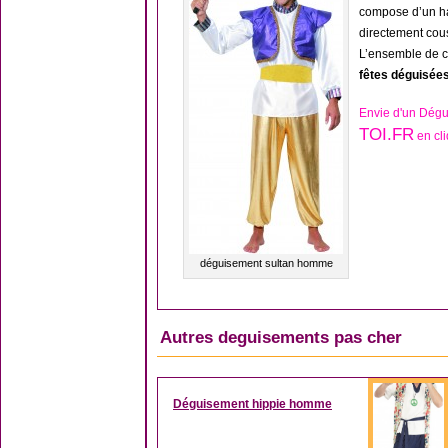
compose d’un hau
directement cous
L’ensemble de 
fêtes déguisée
Envie d'un Dégu
TOI.FR
en cli
déguisement sultan homme
Autres deguisements pas cher
Déguisement hippie homme