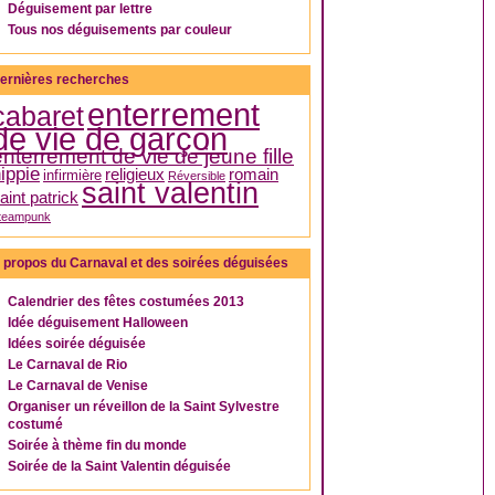
Déguisement par lettre
Tous nos déguisements par couleur
ernières recherches
enterrement
cabaret
de vie de garçon
enterrement de vie de jeune fille
ippie
religieux
romain
infirmière
Réversible
saint valentin
aint patrick
teampunk
 propos du Carnaval et des soirées déguisées
Calendrier des fêtes costumées 2013
Idée déguisement Halloween
Idées soirée déguisée
Le Carnaval de Rio
Le Carnaval de Venise
Organiser un réveillon de la Saint Sylvestre
costumé
Soirée à thème fin du monde
Soirée de la Saint Valentin déguisée