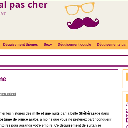
l pas cher
ant
Déguisement thèmes
Sexy
Déguisement couple
Déguisements par 
me
yen-orient
C
ter les histoires des
mille et une nuits
par la belle
Shéhérazade
dans
ostume de prince arabe
, à moins que vous ne préfériez partir conquérir
itoires pour agrandir votre empire. Ce
déguisement de sultan
se