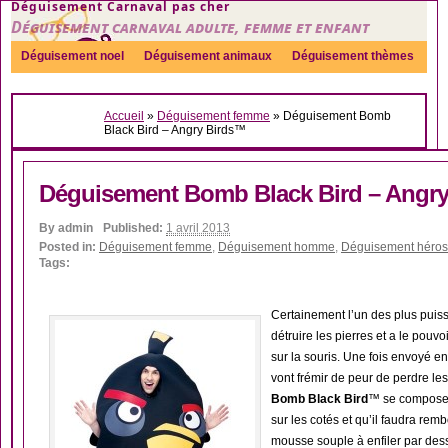
Déguisement Carnaval pas cher
Déguisement carnaval adulte, femme et enfant
Déguisement noel
Déguisement animaux
Déguisement thèmes
Sexy
Déguisement couple
Déguisements par genre
Idées
Accueil
»
Déguisement femme
»
Déguisement Bomb
Accessoires
Black Bird – Angry Birds™
Déguisement Bomb Black Bird – Angr
By
admin
Published:
1 avril 2013
Posted in:
Déguisement femme
,
Déguisement homme
,
Déguisement héros
Tags:
Certainement l’un des plus puiss
détruire les pierres et a le pouv
sur la souris. Une fois envoyé en 
vont frémir de peur de perdre les
Bomb Black Bird
™ se compose 
sur les cotés et qu’il faudra re
mousse souple à enfiler par dessus