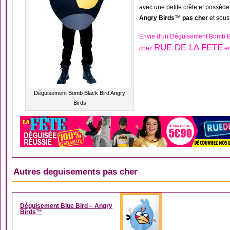
avec une petite crête et possède
Angry Birds
™
pas cher
et sous 
Envie d'un Déguisement Bomb Bl
RUE DE LA FETE
chez
en
Déguisement Bomb Black Bird Angry
Birds
Autres deguisements pas cher
DÉGUISEMENT FEMM
Déguisement Blue Bird – Angry
Birds™