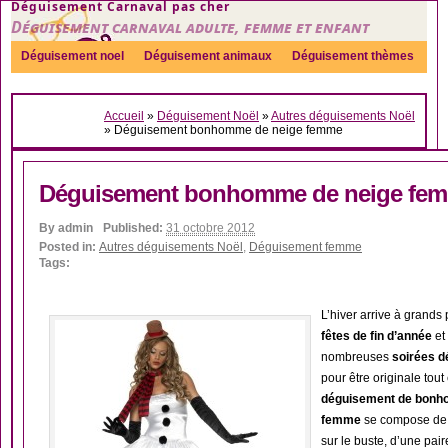
Déguisement Carnaval pas cher
Déguisement carnaval adulte, femme et enfant
Déguisement noel
Déguisement animaux
Déguisement thèmes
Sexy
Déguisement couple
Déguisements par genre
Idées
Accueil
»
Déguisement Noël
»
Autres déguisements Noël
Accessoires
»
Déguisement bonhomme de neige femme
Déguisement bonhomme de neige fe
By
admin
Published:
31 octobre 2012
Posted in:
Autres déguisements Noël
,
Déguisement femme
Tags:
L’hiver arrive à grands p
fêtes de fin d’année
et 
nombreuses
soirées d
pour être originale tout
déguisement de bonh
femme
se compose de l
sur le buste, d’une pai