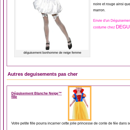
noire et rouge ainsi qu
marron.
Envie d'un Déguisemen
DEGUI
costume chez
déguisement bonhomme de neige femme
Autres deguisements pas cher
DÉGUISEMENT FILLE
Déguisement Blanche Neige™
fille
Votre petite fille pourra incarner cette jolie princesse de conte de fée dans 