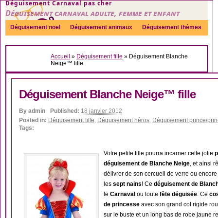
Déguisement Carnaval pas cher
Déguisement carnaval adulte, femme et enfant
Déguisement noel
Déguisement animaux
Déguisement thèmes
Sexy
Déguisement couple
Déguisements par genre
Idées
Accueil
»
Déguisement fille
»
Déguisement Blanche
Accessoires
Neige™ fille
Déguisement Blanche Neige™ fille
By
admin
Published:
18 janvier 2012
Posted in:
Déguisement fille
,
Déguisement héros
,
Déguisement prince/pri
Tags:
Votre petite fille pourra incarner cette jolie
p
déguisement de Blanche Neige
, et ainsi 
délivrer de son cercueil de verre ou encor
les
sept nains
! Ce
déguisement de Blanche
le
Carnaval
ou toute
fête déguisée
. Ce
co
de princesse
avec son grand col rigide ro
sur le buste et un long bas de robe jaune re