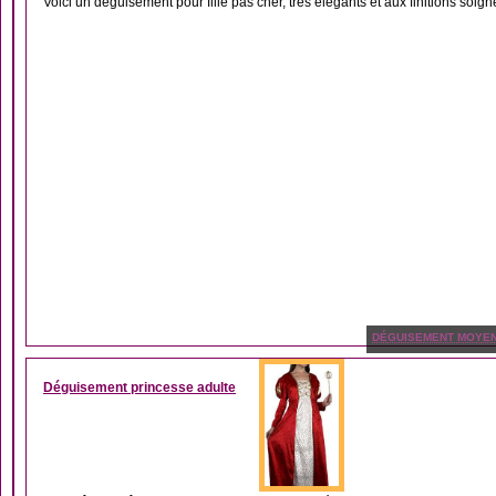
Voici un déguisement pour fille pas cher, très élégants et aux finitions soig
DÉGUISEMENT MOYE
Déguisement princesse adulte