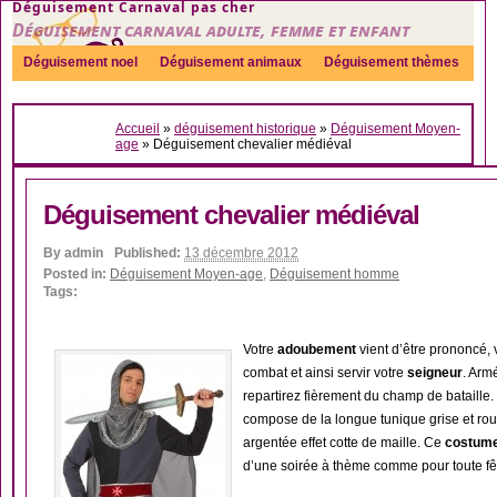
Déguisement Carnaval pas cher
Déguisement carnaval adulte, femme et enfant
Déguisement noel
Déguisement animaux
Déguisement thèmes
Sexy
Déguisement couple
Déguisements par genre
Idées
Accueil
»
déguisement historique
»
Déguisement Moyen-
Accessoires
age
»
Déguisement chevalier médiéval
Déguisement chevalier médiéval
By
admin
Published:
13 décembre 2012
Posted in:
Déguisement Moyen-age
,
Déguisement homme
Tags:
Votre
adoubement
vient d’être prononcé,
combat et ainsi servir votre
seigneur
. Arm
repartirez fièrement du champ de bataille
compose de la longue tunique grise et ro
argentée effet cotte de maille. Ce
costume
d’une soirée à thème comme pour toute fê