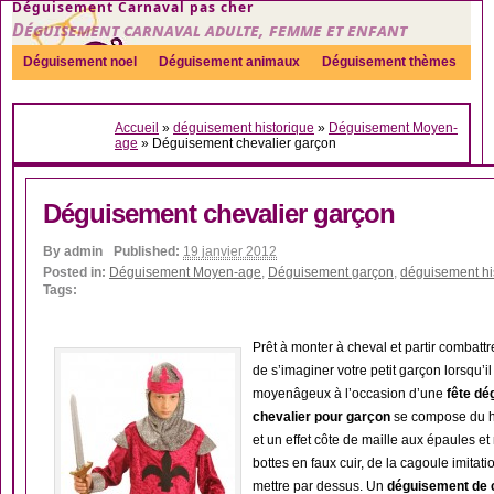
Déguisement Carnaval pas cher
Déguisement carnaval adulte, femme et enfant
Déguisement noel
Déguisement animaux
Déguisement thèmes
Sexy
Déguisement couple
Déguisements par genre
Idées
Accueil
»
déguisement historique
»
Déguisement Moyen-
Accessoires
age
»
Déguisement chevalier garçon
Déguisement chevalier garçon
By
admin
Published:
19 janvier 2012
Posted in:
Déguisement Moyen-age
,
Déguisement garçon
,
déguisement hi
Tags:
Prêt à monter à cheval et partir combattr
de s’imaginer votre petit garçon lorsqu’i
moyenâgeux à l’occasion d’une
fête dé
chevalier pour garçon
se compose du ha
et un effet côte de maille aux épaules et
bottes en faux cuir, de la cagoule imitat
mettre par dessus. Un
déguisement de c