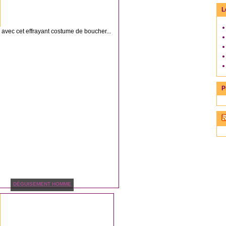
L
 avec cet effrayant costume de boucher...
P
DÉGUISEMENT HOMME