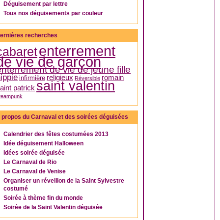
Déguisement par lettre
Tous nos déguisements par couleur
ernières recherches
enterrement
cabaret
de vie de garçon
enterrement de vie de jeune fille
ippie
religieux
romain
infirmière
Réversible
saint valentin
aint patrick
teampunk
 propos du Carnaval et des soirées déguisées
Calendrier des fêtes costumées 2013
Idée déguisement Halloween
Idées soirée déguisée
Le Carnaval de Rio
Le Carnaval de Venise
Organiser un réveillon de la Saint Sylvestre
costumé
Soirée à thème fin du monde
Soirée de la Saint Valentin déguisée