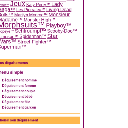
Jeux
Lady
Katy Perry™
otter™
Gaga™
Living Dead
Les Pierrafeu™
Dolls™
Monsieur
Marilyn Monroe™
Madame™
Monster High™
Morphsuits™
Playboy™
Schtroumpf™
Scooby-Doo™
Popeye™
Star
Spiderman™
Simpson™
Wars™
Street Fighter™
Superman™
os déguisements
menu simple
Déguisement homme
Déguisement femme
Déguisement couple
Déguisement bébé
Déguisement fille
Déguisement garçon
hoisir son déguisement