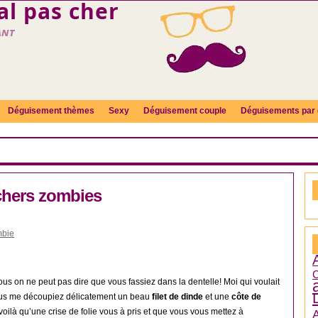
l pas cher
ant
Déguisement thèmes
Sexy
Déguisement couple
Déguisements par 
hers zombies
mbie
C
ous on ne peut pas dire que vous fassiez dans la dentelle! Moi qui voulait
us me découpiez délicatement un beau
filet de dinde
et une
côte de
 voilà qu’une crise de folie vous à pris et que vous vous mettez à