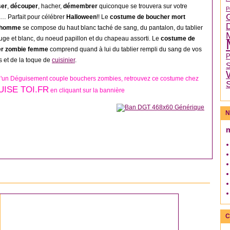
ser
,
découper
, hacher,
démembrer
quiconque se trouvera sur votre
P
… Parfait pour célébrer
Halloween
!! Le
costume de boucher mort
t homme
se compose du haut blanc taché de sang, du pantalon, du tablier
uge et blanc, du noeud papillon et du chapeau assorti. Le
costume de
er zombie femme
comprend quand à lui du tablier rempli du sang de vos
s et de la toque de
cuisinier
.
d'un Déguisement couple bouchers zombies, retrouvez ce costume chez
ISE TOI.FR
en cliquant sur la bannière
N
DÉGUISEMENT HOMME
C