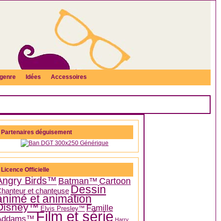
genre
Idées
Accessoires
Partenaires déguisement
Licence Officielle
Angry Birds™
Batman™
Cartoon
Dessin
hanteur et chanteuse
animé et animation
Disney™
Famille
Elvis Presley™
Film et série
Addams™
Harry