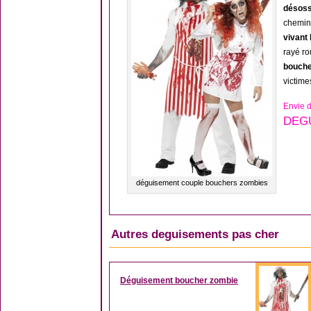
désos
chemin
vivan
rayé ro
bouch
victime
Envie 
DEGU
déguisement couple bouchers zombies
Autres deguisements pas cher
Déguisement boucher zombie