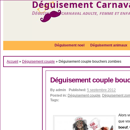
Déguisement Carnava
Déguisement carnaval adulte, femme et enf
Déguisement noel
Déguisement animaux
Accueil
»
Déguisement couple
»
Déguisement couple bouchers zombies
Déguisement couple bouc
By
admin
Published:
5 septembre 2012
Posted in:
Déguisement couple
,
Déguisement zo
Tags:
Alors v
que vo
boeuf
,