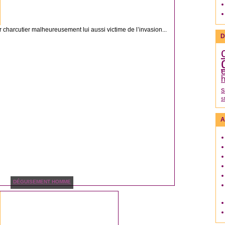
 charcutier malheureusement lui aussi victime de l’invasion...
D
h
s
s
A
DÉGUISEMENT HOMME