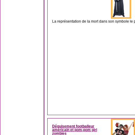
La représentation de la mort dans son symbole le pl
Déguisement footballeur
américain et pom-pom girl
zombies