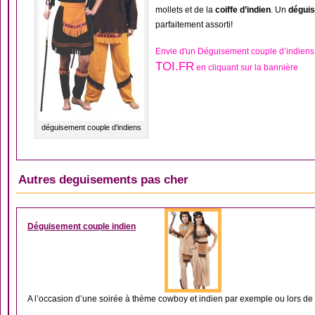
mollets et de la
coiffe d’indien
. Un
déguis
parfaitement assorti!
Envie d'un Déguisement couple d’indiens
TOI.FR
en cliquant sur la bannière
déguisement couple d'indiens
Autres deguisements pas cher
DÉGUISEMENT COUP
Déguisement couple indien
A l’occasion d’une soirée à thème cowboy et indien par exemple ou lors de t