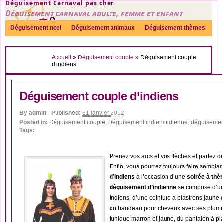
Déguisement Carnaval pas cher
Déguisement carnaval adulte, femme et enfant
Déguisement noel
Déguisement animaux
Déguisement thèmes
Sexy
Déguisement couple
Déguisements par genre
Idées
Accueil
»
Déguisement couple
»
Déguisement couple
Accessoires
d’indiens
Déguisement couple d’indiens
By
admin
Published:
31 janvier 2012
Posted in:
Déguisement couple
,
Déguisement indien/indienne
,
déguiseme
Tags:
Prenez vos arcs et vos flèches et partez d
Enfin, vous pourrez toujours faire semblan
d’indiens
à l’occasion d’une
soirée à thè
déguisement d’indienne
se compose d’un
indiens, d’une ceinture à plastrons jaune
du bandeau pour cheveux avec ses plum
tunique marron et jaune, du pantalon à p