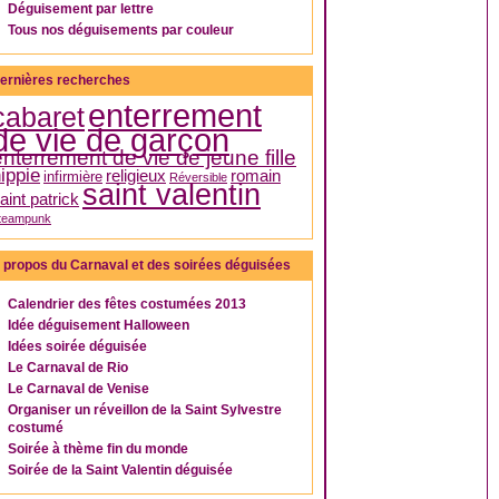
Déguisement par lettre
Tous nos déguisements par couleur
ernières recherches
enterrement
cabaret
de vie de garçon
enterrement de vie de jeune fille
ippie
religieux
romain
infirmière
Réversible
saint valentin
aint patrick
teampunk
 propos du Carnaval et des soirées déguisées
Calendrier des fêtes costumées 2013
Idée déguisement Halloween
Idées soirée déguisée
Le Carnaval de Rio
Le Carnaval de Venise
Organiser un réveillon de la Saint Sylvestre
costumé
Soirée à thème fin du monde
Soirée de la Saint Valentin déguisée