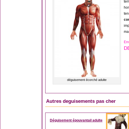
ter
ho
ten
co
imp
mas
Env
D
déguisement écorché adulte
Autres deguisements pas cher
Déguisement épouvantail adulte