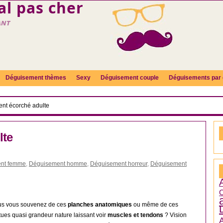
l pas cher
ant
Déguisement thèmes
Sexy
Déguisement couple
Déguisements par 
nt écorché adulte
lte
nt femme
,
Déguisement homme
,
Déguisement horreur
,
Déguisement
C
us vous souvenez de ces
planches anatomiques
ou même de ces
tues quasi grandeur nature laissant voir
muscles et tendons
? Vision