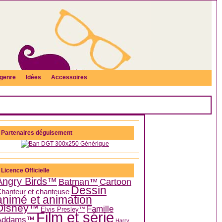
genre
Idées
Accessoires
Partenaires déguisement
Licence Officielle
Angry Birds™
Batman™
Cartoon
Dessin
hanteur et chanteuse
animé et animation
Disney™
Famille
Elvis Presley™
Film et série
Addams™
Harry