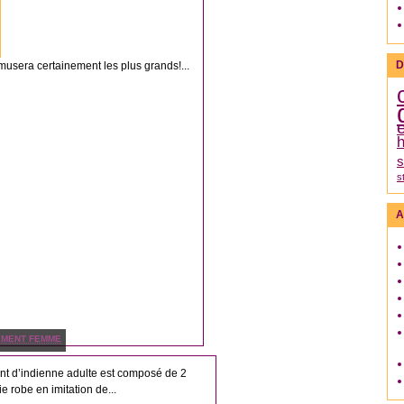
D
 amusera certainement les plus grands!...
h
s
s
A
EMENT FEMME
t d’indienne adulte est composé de 2
ie robe en imitation de...