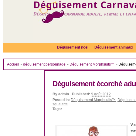
Déguisement Carnava
Déguisement carnaval adulte, femme et enf
Déguisement noel
Déguisement animaux
Accueil
»
déguisement personnage
»
Déguisement Morphsuits™
»
Déguiseme
Déguisement écorché adu
By
admin
Published:
9 août 2012
Posted in:
Déguisement Morphsuits™
,
Déguiseme
squelette
Tags:
Vo
sta