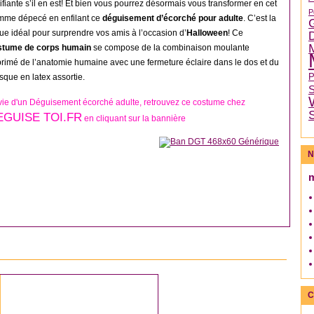
rifiante s’il en est! Et bien vous pourrez désormais vous transformer en cet
P
mme dépecé en enfilant ce
déguisement d’écorché pour adulte
. C’est la
ue idéal pour surprendre vos amis à l’occasion d’
Halloween
! Ce
stume de corps humain
se compose de la combinaison moulante
rimé de l’anatomie humaine avec une fermeture éclaire dans le dos et du
que en latex assortie.
ie d'un Déguisement écorché adulte, retrouvez ce costume chez
EGUISE TOI.FR
en cliquant sur la bannière
N
DÉGUISEMENT FEMME
C