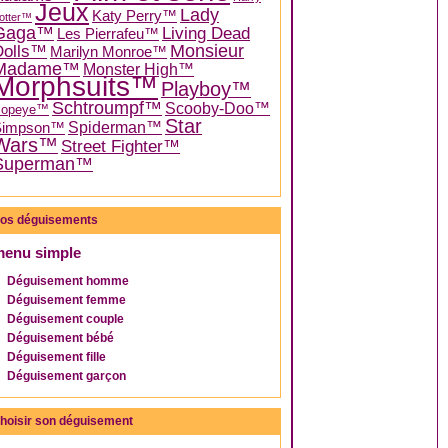
Jeux
Lady
Katy Perry™
otter™
Gaga™
Living Dead
Les Pierrafeu™
Dolls™
Monsieur
Marilyn Monroe™
Madame™
Monster High™
Morphsuits™
Playboy™
Schtroumpf™
Scooby-Doo™
Popeye™
Star
Spiderman™
Simpson™
Wars™
Street Fighter™
Superman™
os déguisements
menu simple
Déguisement homme
Déguisement femme
Déguisement couple
Déguisement bébé
Déguisement fille
Déguisement garçon
hoisir son déguisement