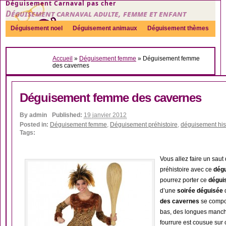
Déguisement Carnaval pas cher
Déguisement carnaval adulte, femme et enfant
Déguisement noel
Déguisement animaux
Déguisement thèmes
Sexy
Déguisement couple
Déguisements par genre
Idées
Accueil
»
Déguisement femme
»
Déguisement femme
Accessoires
des cavernes
Déguisement femme des cavernes
By
admin
Published:
19 janvier 2012
Posted in:
Déguisement femme
,
Déguisement préhistoire
,
déguisement his
Tags:
Vous allez faire un saut
préhistoire avec ce
dég
pourrez porter ce
dégui
d’une
soirée déguisée
des cavernes
se compos
bas, des longues manche
fourrure est cousue su