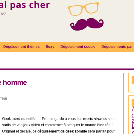
l pas cher
ant
Déguisement thèmes
Sexy
Déguisement couple
Déguisements par 
ie homme
reur
C
Geek,
nerd
ou
nolife
, … Prenez garde à vous, les
morts vivants
sont
sortis de vos jeux vidéo et commence à attaquer le monde bien réel!
Original et décalé, ce
déguisement de geek zombie
sera parfait pour