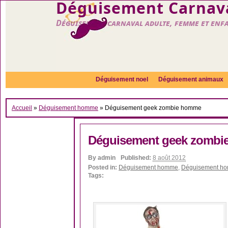
Déguisement Carnava
Déguisement carnaval adulte, femme et enf
Déguisement noel
Déguisement animaux
Accueil
»
Déguisement homme
»
Déguisement geek zombie homme
Déguisement geek zomb
By
admin
Published:
8 août 2012
Posted in:
Déguisement homme
,
Déguisement hor
Tags: