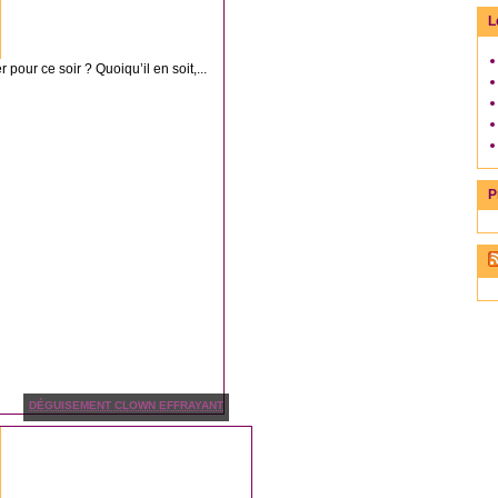
L
our ce soir ? Quoiqu’il en soit,...
P
DÉGUISEMENT CLOWN EFFRAYANT