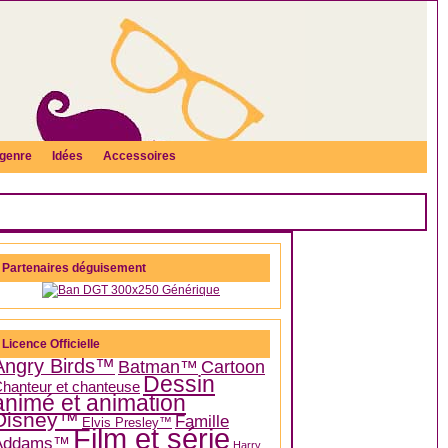
genre
Idées
Accessoires
Partenaires déguisement
Licence Officielle
Angry Birds™
Batman™
Cartoon
Dessin
hanteur et chanteuse
animé et animation
Disney™
Famille
Elvis Presley™
Film et série
Addams™
Harry