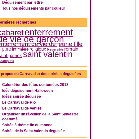
Déguisement par lettre
Tous nos déguisements par couleur
ernières recherches
enterrement
cabaret
de vie de garçon
enterrement de vie de jeune fille
ippie
religieux
romain
infirmière
Réversible
saint valentin
aint patrick
teampunk
 propos du Carnaval et des soirées déguisées
Calendrier des fêtes costumées 2013
Idée déguisement Halloween
Idées soirée déguisée
Le Carnaval de Rio
Le Carnaval de Venise
Organiser un réveillon de la Saint Sylvestre
costumé
Soirée à thème fin du monde
Soirée de la Saint Valentin déguisée