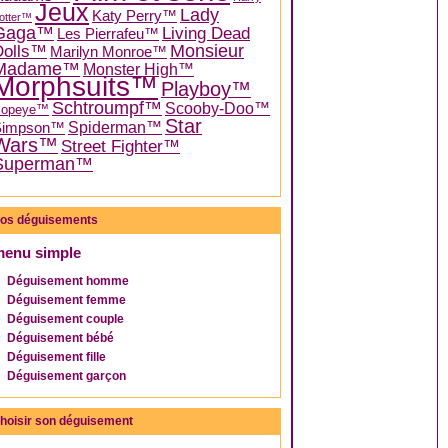
Jeux
Lady
Katy Perry™
otter™
Gaga™
Living Dead
Les Pierrafeu™
Dolls™
Monsieur
Marilyn Monroe™
Madame™
Monster High™
Morphsuits™
Playboy™
Schtroumpf™
Scooby-Doo™
Popeye™
Star
Spiderman™
Simpson™
Wars™
Street Fighter™
Superman™
os déguisements
menu simple
Déguisement homme
Déguisement femme
Déguisement couple
Déguisement bébé
Déguisement fille
Déguisement garçon
hoisir son déguisement