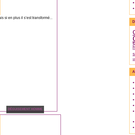
 si en plus il s’est transformé...
D
h
s
s
A
DÉGUISEMENT HOMME