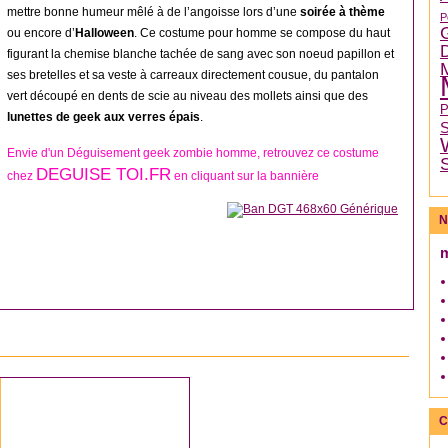
mettre bonne humeur mêlé à de l’angoisse lors d’une
soirée à thème
P
ou encore d’
Halloween
. Ce costume pour homme se compose du haut
figurant la chemise blanche tachée de sang avec son noeud papillon et
ses bretelles et sa veste à carreaux directement cousue, du pantalon
vert découpé en dents de scie au niveau des mollets ainsi que des
lunettes de geek aux verres épais
.
Envie d'un Déguisement geek zombie homme, retrouvez ce costume
DEGUISE TOI.FR
chez
en cliquant sur la bannière
N
DÉGUISEMENT ANNÉES 20
C