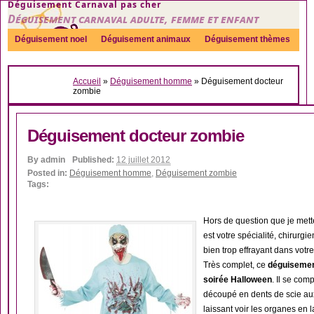
Déguisement Carnaval pas cher
Déguisement carnaval adulte, femme et enfant
Déguisement noel
Déguisement animaux
Déguisement thèmes
Sexy
Déguisement couple
Déguisements par genre
Idées
Accueil
»
Déguisement homme
»
Déguisement docteur
Accessoires
zombie
Déguisement docteur zombie
By
admin
Published:
12 juillet 2012
Posted in:
Déguisement homme
,
Déguisement zombie
Tags:
Hors de question que je mett
est votre spécialité, chirurgi
bien trop effrayant dans vot
Très complet, ce
déguisemen
soirée Halloween
. Il se com
découpé en dents de scie au
laissant voir les organes en 