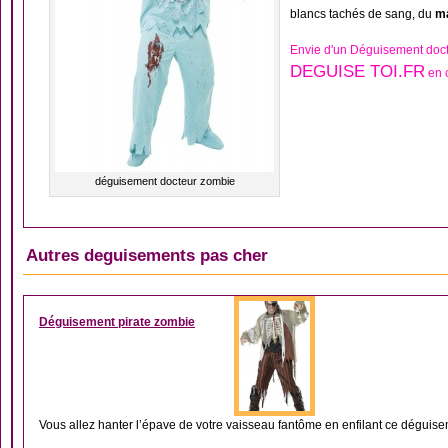
blancs tachés de sang, du
m
Envie d'un Déguisement doct
DEGUISE TOI.FR
en c
déguisement docteur zombie
Autres deguisements pas cher
DÉGUISEMENT HOM
Déguisement pirate zombie
Vous allez hanter l’épave de votre vaisseau fantôme en enfilant ce déguisem