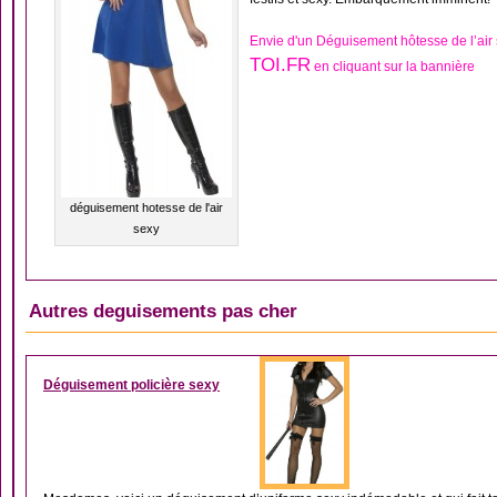
Envie d'un Déguisement hôtesse de l’air
TOI.FR
en cliquant sur la bannière
déguisement hotesse de l'air
sexy
Autres deguisements pas cher
DÉGUISEMENT FEMM
Déguisement policière sexy