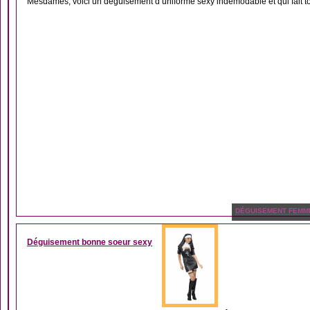
Mesdames, voici un déguisement d’uniforme sexy indémodable et qui fait touj
DÉGUISEMENT FEMM
Déguisement bonne soeur sexy