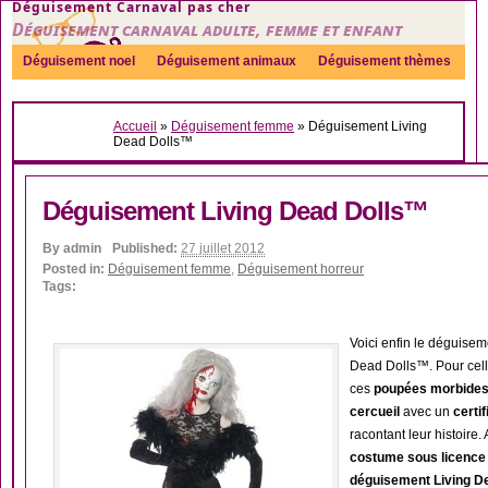
Déguisement Carnaval pas cher
Déguisement carnaval adulte, femme et enfant
Déguisement noel
Déguisement animaux
Déguisement thèmes
Sexy
Déguisement couple
Déguisements par genre
Idées
Accueil
»
Déguisement femme
»
Déguisement Living
Accessoires
Dead Dolls™
Déguisement Living Dead Dolls™
By
admin
Published:
27 juillet 2012
Posted in:
Déguisement femme
,
Déguisement horreur
Tags:
Voici enfin le déguise
Dead Dolls™. Pour celle
ces
poupées morbide
cercueil
avec un
certi
racontant leur histoire. 
costume sous licence o
déguisement Living D