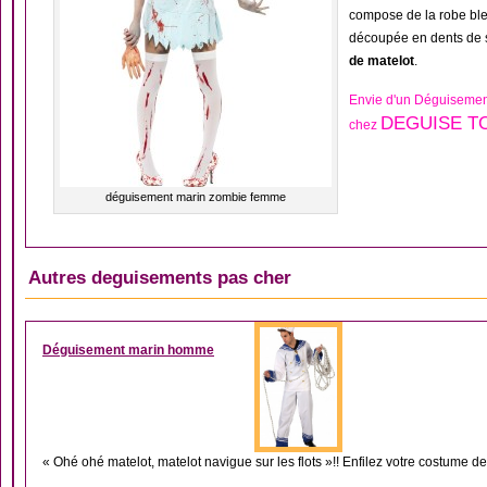
compose de la robe bl
découpée en dents de s
de matelot
.
Envie d'un Déguisemen
DEGUISE TO
chez
déguisement marin zombie femme
Autres deguisements pas cher
DÉGUISEMENT HOM
Déguisement marin homme
« Ohé ohé matelot, matelot navigue sur les flots »!! Enfilez votre costume de 