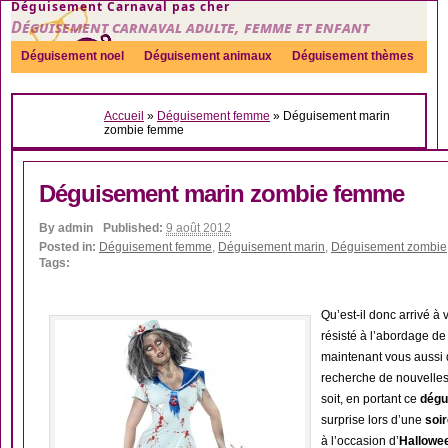
Déguisement Carnaval pas cher
Déguisement carnaval adulte, femme et enfant
Déguisement noel
Déguisement animaux
Déguisement thèmes
Sexy
Déguisement couple
Déguisements par genre
Idées
Accueil
»
Déguisement femme
»
Déguisement marin
Accessoires
zombie femme
Déguisement marin zombie femme
By
admin
Published:
9 août 2012
Posted in:
Déguisement femme
,
Déguisement marin
,
Déguisement zombie
Tags:
Qu’est-il donc arrivé à 
résisté à l’abordage d
maintenant vous aussi d
recherche de nouvelles
soit, en portant ce
dégu
surprise lors d’une
soi
à l’occasion d’
Hallowe