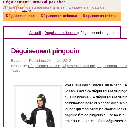
Déguisement Carnaval pas cher
Déguisement carnaval adulte, femme et enfant
Déguisement noel
Déguisement animaux
Déguisement thèmes
Sexy
Déguisement couple
Déguisements par genre
Idées
Accueil
»
Déguisement femme
»
Déguisement pingouin
Accessoires
Déguisement pingouin
By
admin
Published:
24 janvier 2012
Posted in:
Déguisement femme
,
Déguisement homme
,
déguisement anima
Tags:
Prêt à faire des glissades sur la banquise
vos amis avec ce
déguisement de pingo
qu’à un homme. Ce
déguisement de pin
combinaison noire et blanche avec ses ga
jaunes qui recouvrent les chaussures et 
cagoule tête de pingouin qui se noue a
cher
pour toutes vos
fêtes déguisées
c