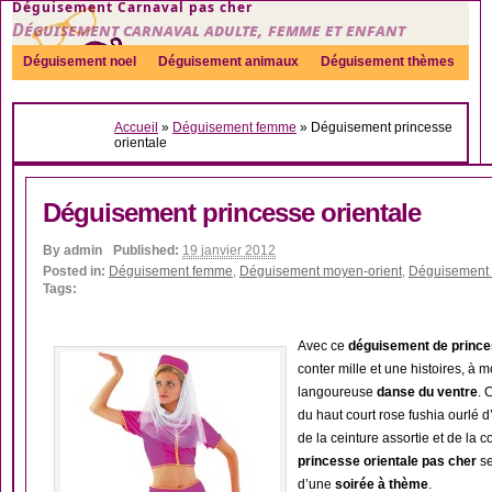
Déguisement Carnaval pas cher
Déguisement carnaval adulte, femme et enfant
Déguisement noel
Déguisement animaux
Déguisement thèmes
Sexy
Déguisement couple
Déguisements par genre
Idées
Accueil
»
Déguisement femme
»
Déguisement princesse
Accessoires
orientale
Déguisement princesse orientale
By
admin
Published:
19 janvier 2012
Posted in:
Déguisement femme
,
Déguisement moyen-orient
,
Déguisement 
Tags:
Avec ce
déguisement de prince
conter mille et une histoires, à
langoureuse
danse du ventre
. 
du haut court rose fushia ourlé d
de la ceinture assortie et de la c
princesse orientale pas cher
se
d’une
soirée à thème
.