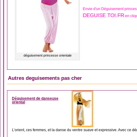
Envie d'un Déguisement princess
DEGUISE TOI.FR
en cliq
déguisement princesse orientale
Autres deguisements pas cher
DÉGUISEMENT DANSE
Déguisement de danseuse
oriental
L’orient, ces femmes, et la danse du ventre suave et expressive. Avec ce dé