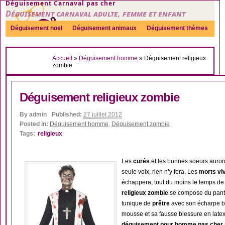
Déguisement Carnaval pas cher
Déguisement carnaval adulte, femme et enfant
Déguisement noel
Déguisement animaux
Déguisement thèmes
Sexy
Déguisement couple
Déguisements par genre
Idées
Accueil
»
Déguisement homme
»
Déguisement religieux
Accessoires
zombie
Déguisement religieux zombie
By
admin
Published:
27 juillet 2012
Posted in:
Déguisement homme
,
Déguisement zombie
Tags:
religieux
Les
curés
et les bonnes soeurs auron
seule voix, rien n’y fera. Les
morts vi
échappera, tout du moins le temps de
religieux zombie
se compose du pantalo
tunique de
prêtre
avec son écharpe b
mousse et sa fausse blessure en latex 
déguisement pour homme pas cher